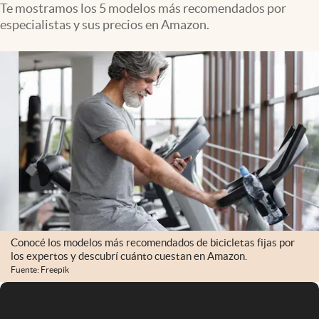
Te mostramos los 5 modelos más recomendados por
Infotechnology
especialistas y sus precios en Amazon.
Clase
Clima
Mundial 2026
Eventos Corporativos
El Cronista Studio
Mediakit
abre en nueva pestaña
Argentina
Conocé los modelos más recomendados de bicicletas fijas por
los expertos y descubrí cuánto cuestan en Amazon.
Fuente: Freepik