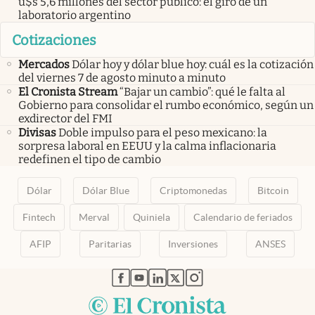
u$s 5,6 millones del sector público: el giro de un
laboratorio argentino
Cotizaciones
Mercados
Dólar hoy y dólar blue hoy: cuál es la cotización
del viernes 7 de agosto minuto a minuto
El Cronista Stream
“Bajar un cambio”: qué le falta al
Gobierno para consolidar el rumbo económico, según un
exdirector del FMI
Divisas
Doble impulso para el peso mexicano: la
sorpresa laboral en EEUU y la calma inflacionaria
redefinen el tipo de cambio
Dólar
Dólar Blue
Criptomonedas
Bitcoin
Fintech
Merval
Quiniela
Calendario de feriados
AFIP
Paritarias
Inversiones
ANSES
abre en nueva pestaña
abre en nueva pestaña
abre en nueva pestaña
abre en nueva pestaña
abre en nueva pestaña