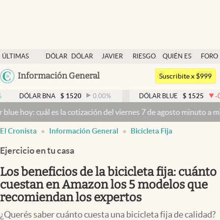
Últimas noticias
ÚLTIMAS
DÓLAR
DÓLAR
JAVIER
RIESGO
QUIÉN ES
FORO
Dólar
NOTICIAS
BLUE
MILEI
PAÍS
QUIÉN
Argentina
Información General
Members
Suscribite x $999
España
Economía y Política
AR BNA
$
1520
0.00
%
DÓLAR BLUE
$
1525
-0.33
%
México
uál es la cotización del viernes 7 de agosto minuto a minuto
Dólar h
Finanzas y Mercados
USA
El Cronista
Información General
Bicicleta Fija
Mercados Online
Colombia
Uruguay
Ejercicio en tu casa
Negocios
Los beneficios de la bicicleta fija: cuánto
Columnistas
cuestan en Amazon los 5 modelos que
Otras secciones
recomiendan los expertos
Apertura
¿Querés saber cuánto cuesta una bicicleta fija de calidad?