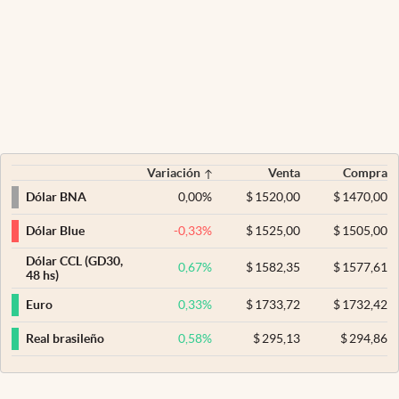
Variación
Venta
Compra
0,00
%
$
1520,00
$
1470,00
Dólar BNA
-0,33
%
$
1525,00
$
1505,00
Dólar Blue
Dólar CCL (GD30,
0,67
%
$
1582,35
$
1577,61
48 hs)
0,33
%
$
1733,72
$
1732,42
Euro
0,58
%
$
295,13
$
294,86
Real brasileño