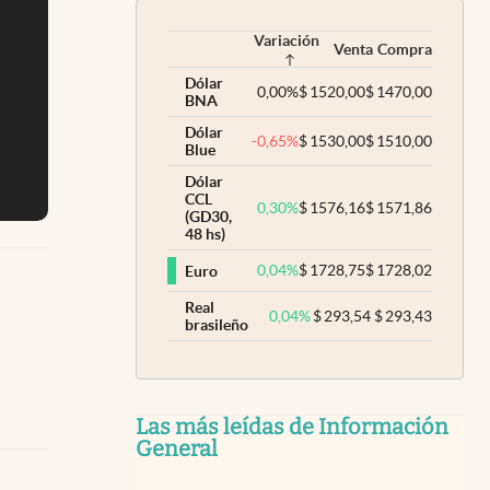
Variación
Venta
Compra
Dólar
0,00
%
$
1520,00
$
1470,00
BNA
Dólar
-0,65
%
$
1530,00
$
1510,00
Blue
Dólar
CCL
0,30
%
$
1576,16
$
1571,86
(GD30,
48 hs)
0,04
%
$
1728,75
$
1728,02
Euro
Real
0,04
%
$
293,54
$
293,43
brasileño
Las más leídas de Información
General