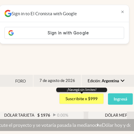
×
Sign in to El Cronista with Google
7 de agosto de 2026
Edición:
Argentina
FORO
¡Navegá sin limites!
Argentina
Suscribite x $999
Ingresá
España
México
TARJETA
$
1976
0.00
%
DÓLAR MEP
$
1521,52
USA
o y se votaría pasada la medianoche
Dólar hoy y dólar blue hoy: cuá
Colombia