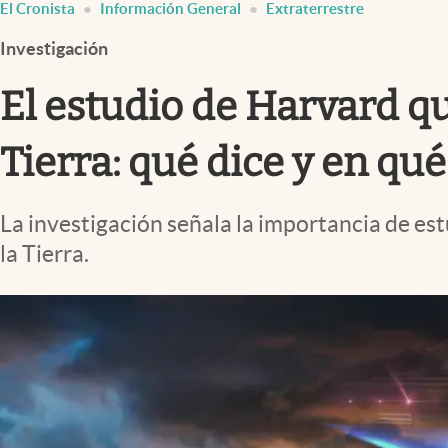
El Cronista
Información General
Extraterrestre
Infotechnology
Investigación
Clase
Clima
El estudio de Harvard q
Mundial 2026
Tierra: qué dice y en qué
Eventos Corporativos
El Cronista Studio
La investigación señala la importancia de est
Mediakit
la Tierra.
abre en nueva pestaña