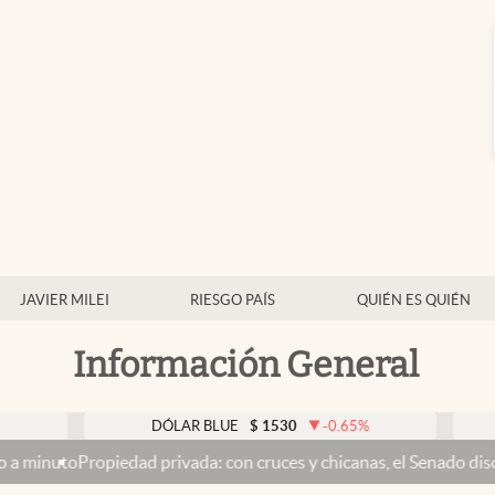
JAVIER MILEI
RIESGO PAÍS
QUIÉN ES QUIÉN
Información General
DÓLAR BLUE
$
1530
-0.65
%
DÓLAR 
edad privada: con cruces y chicanas, el Senado discute el proyect