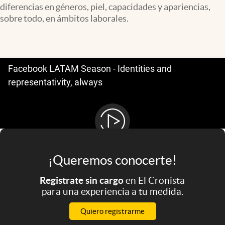
diferencias en géneros, piel, capacidades y apariencias,
Infotechnology
sobre todo, en ámbitos laborales.
Clase
Clima
Mundial 2026
Eventos Corporativos
El Cronista Studio
Mediakit
abre en nueva pestaña
Argentina
¡Queremos conocerte!
Registrate sin cargo
en El Cronista
para una experiencia a tu medida.
Quiero registrarme