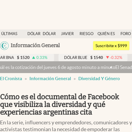
Últimas noticias
ÚLTIMAS
DÓLAR
DÓLAR
JAVIER
RIESGO
QUIÉN ES
FORO
Dólar
NOTICIAS
BLUE
MILEI
PAÍS
QUIÉN
Argentina
Información General
Members
Suscribite x $999
España
Economía y Política
520
0.33
%
DÓLAR BLUE
$
1540
-0.32
%
DÓLAR TA
México
 jueves 6 de agosto minuto a minuto
El Senado busca aprobar la Ley 
Finanzas y Mercados
USA
El Cronista
Información General
Diversidad Y Género
Mercados Online
Colombia
Uruguay
Negocios
Cómo es el documental de Facebook
Columnistas
que visibiliza la diversidad y qué
experiencias argentinas cita
Otras secciones
En la serie, influencers y emprendedores, comunicadores y
Apertura
activistas testimonian la necesidad de empoderar las