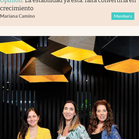
Opinión
.
La estabilidad ya está: falta convertirla en
crecimiento
Mariana Camino
Members