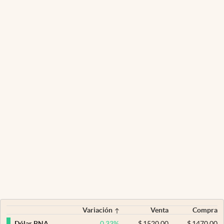
Variación
Venta
Compra
0,33
%
$
1520,00
$
1470,00
Dólar BNA