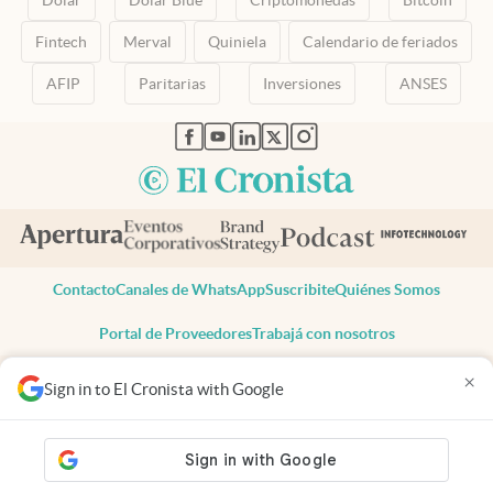
Fintech
Merval
Quiniela
Calendario de feriados
AFIP
Paritarias
Inversiones
ANSES
abre en nueva pestaña
abre en nueva pestaña
abre en nueva pestaña
abre en nueva pestaña
abre en nueva pestaña
Contacto
Canales de WhatsApp
Suscribite
Quiénes Somos
Portal de Proveedores
Trabajá con nosotros
Copyright 2025 cronista.com
×
Sign in to El Cronista with Google
Todos los derechos reservados
Términos y condiciones
Privacidad
Consentimiento
Tel:
+54 11 7078-3270