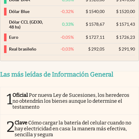
-0,32
%
$
1540,00
$
1520,00
Dólar Blue
Dólar CCL (GD30,
0,33
%
$
1578,67
$
1571,43
48 hs)
-0,05
%
$
1727,11
$
1726,23
Euro
-0,03
%
$
292,05
$
291,90
Real brasileño
Las más leídas de Información General
1
Oficial
Por nueva Ley de Sucesiones, los herederos
no obtendrán los bienes aunque lo determine el
testamento
2
Clave
Cómo cargar la batería del celular cuando no
hay electricidad en casa: la manera más efectiva,
sencilla y segura