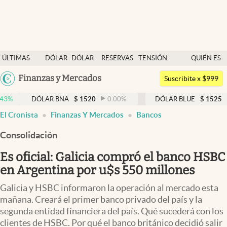
Últimas noticias
ÚLTIMAS
DÓLAR
DÓLAR
RESERVAS
TENSIÓN
QUIÉN ES
Dólar
NOTICIAS
BLUE
BCRA
GEOPOLÍTICA
QUIÉN
Argentina
Finanzas y Mercados
Members
Suscribite x $999
España
Economía y Política
DÓLAR BNA
$
1520
0.00
%
DÓLAR BLUE
$
1525
-0.33
%
México
El Cronista
Finanzas Y Mercados
Bancos
Finanzas y Mercados
USA
Consolidación
Mercados Online
Colombia
Uruguay
Es oficial: Galicia compró el banco HSBC
Negocios
en Argentina por u$s 550 millones
Columnistas
Galicia y HSBC informaron la operación al mercado esta
Otras secciones
mañana. Creará el primer banco privado del país y la
segunda entidad financiera del país. Qué sucederá con los
Apertura
clientes de HSBC. Por qué el banco británico decidió salir