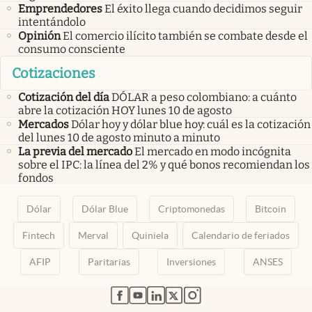
Emprendedores
El éxito llega cuando decidimos seguir
intentándolo
Opinión
El comercio ilícito también se combate desde el
consumo consciente
Cotizaciones
Cotización del día
DÓLAR a peso colombiano: a cuánto
abre la cotización HOY lunes 10 de agosto
Mercados
Dólar hoy y dólar blue hoy: cuál es la cotización
del lunes 10 de agosto minuto a minuto
La previa del mercado
El mercado en modo incógnita
sobre el IPC: la línea del 2% y qué bonos recomiendan los
fondos
Dólar
Dólar Blue
Criptomonedas
Bitcoin
Fintech
Merval
Quiniela
Calendario de feriados
AFIP
Paritarias
Inversiones
ANSES
abre en nueva pestaña
abre en nueva pestaña
abre en nueva pestaña
abre en nueva pestaña
abre en nueva pestaña