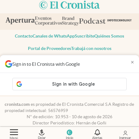
Contacto
Canales de WhatsApp
Suscribite
Quiénes Somos
Portal de Proveedores
Trabajá con nosotros
Copyright 2025 cronista.com
×
Sign in to El Cronista with Google
Todos los derechos reservados
Términos y condiciones
Privacidad
Consentimiento
Tel:
+54 11 7078-3270
cronista.com
es propiedad de El Cronista Comercial S.A Registro de
propiedad intelectual: 56576959
N° de edición: 10.953 - 10 de agosto de 2026
Director Periodístico: Hernán de Goñi
Dolar
Inicio
Alertas
Ingresar
Menú