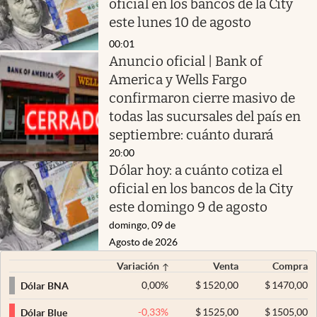
oficial en los bancos de la City
este lunes 10 de agosto
00:01
Anuncio oficial | Bank of
America y Wells Fargo
confirmaron cierre masivo de
todas las sucursales del país en
septiembre: cuánto durará
20:00
Dólar hoy: a cuánto cotiza el
oficial en los bancos de la City
este domingo 9 de agosto
domingo, 09 de
Agosto de 2026
Variación
Venta
Compra
0,00
%
$
1520,00
$
1470,00
Dólar BNA
-0,33
%
$
1525,00
$
1505,00
Dólar Blue