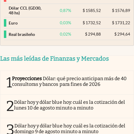
Dólar CCL (GD30,
0,87
%
$
1585,52
$
1576,89
48 hs)
0,03
%
$
1732,52
$
1731,22
Euro
0,02
%
$
294,88
$
294,64
Real brasileño
Las más leídas de Finanzas y Mercados
1
Proyecciones
Dólar: qué precio anticipan más de 40
consultoras y bancos para fines de 2026
2
Dólar hoy y dólar blue hoy: cuál es la cotización del
lunes 10 de agosto minuto a minuto
3
Dólar hoy y dólar blue hoy: cuál es la cotización del
domingo 9 de agosto minuto a minuto