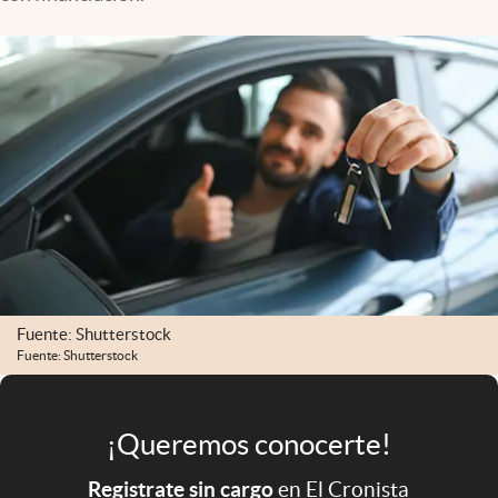
Infotechnology
Clase
Clima
Mundial 2026
Eventos Corporativos
El Cronista Studio
Mediakit
abre en nueva pestaña
Argentina
Fuente: Shutterstock
Fuente: Shutterstock
¡Queremos conocerte!
Registrate sin cargo
en El Cronista