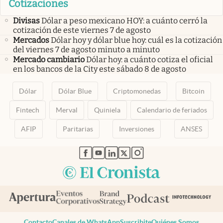
Cotizaciones
Divisas
Dólar a peso mexicano HOY: a cuánto cerró la
cotización de este viernes 7 de agosto
Mercados
Dólar hoy y dólar blue hoy: cuál es la cotización
del viernes 7 de agosto minuto a minuto
Mercado cambiario
Dólar hoy: a cuánto cotiza el oficial
en los bancos de la City este sábado 8 de agosto
Dólar
Dólar Blue
Criptomonedas
Bitcoin
Fintech
Merval
Quiniela
Calendario de feriados
AFIP
Paritarias
Inversiones
ANSES
abre en nueva pestaña
abre en nueva pestaña
abre en nueva pestaña
abre en nueva pestaña
abre en nueva pestaña
Contacto
Canales de WhatsApp
Suscribite
Quiénes Somos