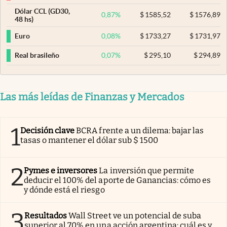
Dólar CCL (GD30,
0,87
%
$
1585,52
$
1576,89
48 hs)
0,08
%
$
1733,27
$
1731,97
Euro
0,07
%
$
295,10
$
294,89
Real brasileño
Las más leídas de Finanzas y Mercados
1
Decisión clave
BCRA frente a un dilema: bajar las
tasas o mantener el dólar sub $ 1500
2
Pymes e inversores
La inversión que permite
deducir el 100% del aporte de Ganancias: cómo es
y dónde está el riesgo
3
Resultados
Wall Street ve un potencial de suba
superior al 70% en una acción argentina: cuál es y