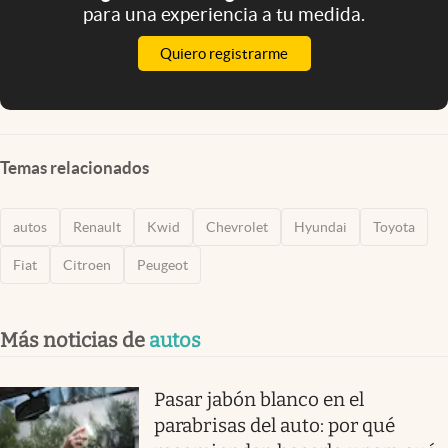
para una experiencia a tu medida.
Quiero registrarme
Temas relacionados
autos
Renault
Kwid
Chevrolet
Hyundai
Toyota
Fiat
Citroen
Peugeot
Más noticias de
autos
Pasar jabón blanco en el
parabrisas del auto: por qué