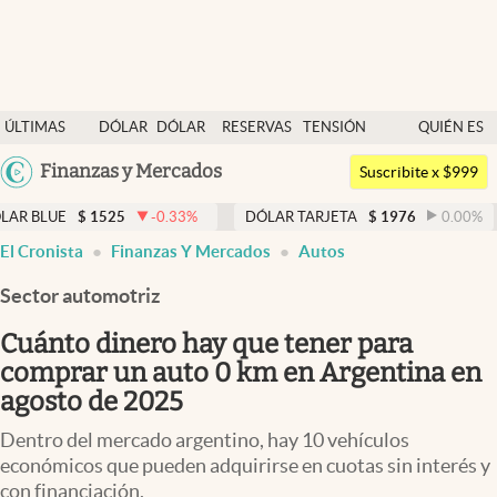
Últimas noticias
ÚLTIMAS
DÓLAR
DÓLAR
RESERVAS
TENSIÓN
QUIÉN ES
Dólar
NOTICIAS
BLUE
BCRA
GEOPOLÍTICA
QUIÉN
Argentina
Finanzas y Mercados
Members
Suscribite x $999
España
Economía y Política
$
1525
-0.33
%
DÓLAR TARJETA
$
1976
0.00
%
DÓLAR
México
El Cronista
Finanzas Y Mercados
Autos
Finanzas y Mercados
USA
Sector automotriz
Mercados Online
Colombia
Uruguay
Cuánto dinero hay que tener para
Negocios
comprar un auto 0 km en Argentina en
Columnistas
agosto de 2025
Otras secciones
Dentro del mercado argentino, hay 10 vehículos
económicos que pueden adquirirse en cuotas sin interés y
Apertura
con financiación.