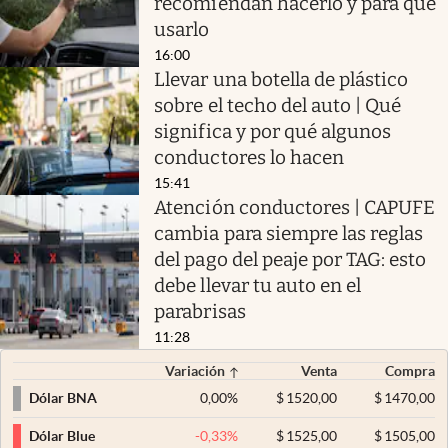
recomiendan hacerlo y para qué
usarlo
16:00
Llevar una botella de plástico
sobre el techo del auto | Qué
significa y por qué algunos
conductores lo hacen
15:41
Atención conductores | CAPUFE
cambia para siempre las reglas
del pago del peaje por TAG: esto
debe llevar tu auto en el
parabrisas
11:28
Variación
Venta
Compra
0,00
%
$
1520,00
$
1470,00
Dólar BNA
-0,33
%
$
1525,00
$
1505,00
Dólar Blue