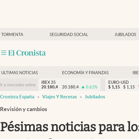
Últimas Noticias
TORMENTA
SEGURIDAD SOCIAL
JUBILADOS
Economía y finanzas
Política
Actualidad
Criptomonedas
ULTIMAS NOTICIAS
ECONOMÍA Y FINANZAS
IB
IBEX 35
EURO-USD
Ir a mercados online
20.180,4
20.180,4
0.62
%
$
1,15
$
1,15
Cronista España
Viajes Y Recetas
Jubilados
Revisión y cambios
Pésimas noticias para los