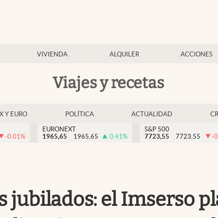
VIVIENDA
ALQUILER
ACCIONES
Viajes y recetas
EX Y EURO
POLÍTICA
ACTUALIDAD
C
EURONEXT
S&P 500
-0.01
%
1965,65
1965,65
0.41
%
7723,55
7723,55
-0
 jubilados: el Imserso pl