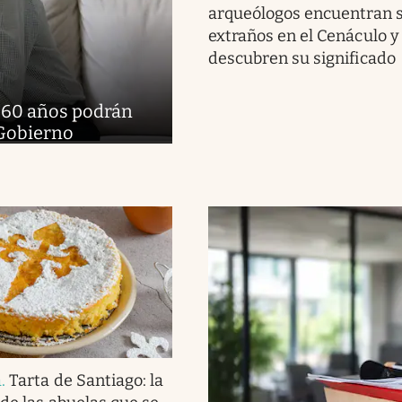
arqueólogos encuentran 
extraños en el Cenáculo y
descubren su significado
e 60 años podrán
 Gobierno
a
.
Tarta de Santiago: la