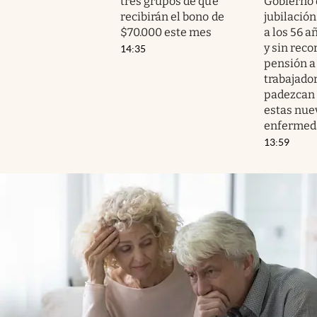
tres grupos de que
Gobierno 
recibirán el bono de
jubilación
$70.000 este mes
a los 56 a
y sin reco
14:35
pensión a
trabajado
padezcan 
estas nue
enfermed
13:59