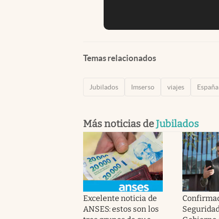
Temas relacionados
Jubilados
Imserso
viajes
España
Más noticias de
Jubilados
Excelente noticia de
Confirmad
ANSES: estos son los
Seguridad 