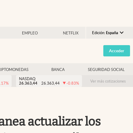
Edición:
España
EMPLEO
NETFLIX
Argentina
Acceder
España
México
RIPTOMONEDAS
BANCA
SEGURIDAD SOCIAL
USA
NASDAQ
Colombia
Ver más cotizaciones
.17
%
26.363,44
26.363,44
-0.83
%
Uruguay
anea actualizar los