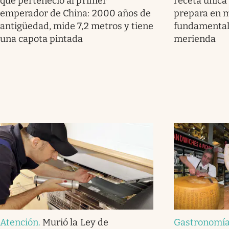
que perteneció al primer
receta única
emperador de China: 2000 años de
prepara en m
antigüedad, mide 7,2 metros y tiene
fundamental
una capota pintada
merienda
Atención
.
Murió la Ley de
Gastronomía 