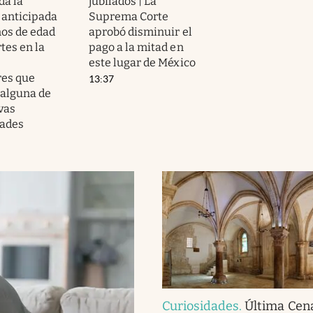
da la
jubilados | La
 anticipada
Suprema Corte
ños de edad
aprobó disminuir el
rtes en la
pago a la mitad en
este lugar de México
res que
13:37
alguna de
vas
ades
Curiosidades
.
Última Cena