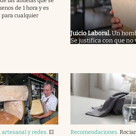
 de las abuelas que se
enos de 1 hora y es
 para cualquier
Juicio Laboral
.
Un hombr
Se justifica con que no
artesanal y redes
.
El
Recomendaciones
.
Rociar