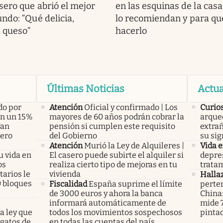
ero que abrió el mejor
en las esquinas de la casa
ndo: “Qué delicia,
lo recomiendan y para qué
a queso”
hacerlo
Últimas Noticias
Actua
do por
Atención
Oficial y confirmado | Los
Curio
án un 15%
mayores de 60 años podrán cobrar la
arque
yan
pensión si cumplen este requisito
extrañ
pero
del Gobierno
su sig
Atención
Murió la Ley de Alquileres |
Vida 
u vida en
El casero puede subirte el alquiler si
depres
os
realiza cierto tipo de mejoras en tu
tratam
arios le
vivienda
Halla
0 bloques
Fiscalidad
España suprime el límite
perte
de 3000 euros y ahora la banca
China
informará automáticamente de
mide 7
a ley que
todos los movimientos sospechosos
pinta
gatos de
en todas las cuentas del país