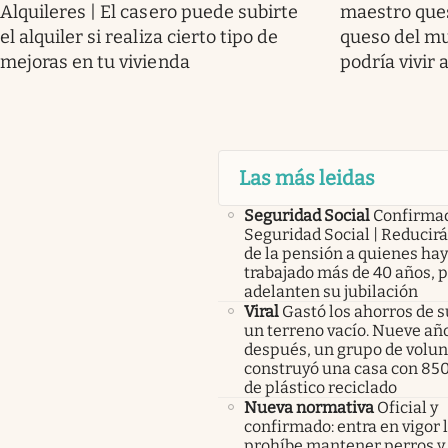
Alquileres | El casero puede subirte
maestro ques
el alquiler si realiza cierto tipo de
queso del mu
mejoras en tu vivienda
podría vivir 
Las más leidas
Seguridad Social
Confirma
Seguridad Social | Reducir
de la pensión a quienes ha
trabajado más de 40 años, 
adelanten su jubilación
Viral
Gastó los ahorros de s
un terreno vacío. Nueve añ
después, un grupo de volunt
construyó una casa con 85
de plástico reciclado
Nueva normativa
Oficial y
confirmado: entra en vigor l
prohíbe mantener perros y 