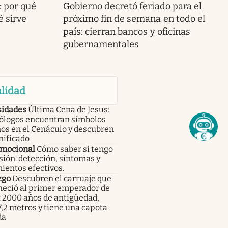
: por qué
Gobierno decretó feriado para el
 sirve
próximo fin de semana en todo el
país: cierran bancos y oficinas
gubernamentales
lidad
sidades
Última Cena de Jesus:
ólogos encuentran símbolos
os en el Cenáculo y descubren
nificado
emocional
Cómo saber si tengo
ión: detección, síntomas y
ientos efectivos.
zgo
Descubren el carruaje que
neció al primer emperador de
: 2000 años de antigüedad,
,2 metros y tiene una capota
da