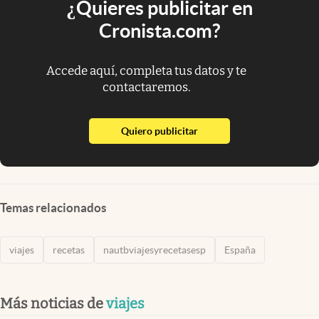
¿Quieres publicitar en
Cronista.com?
Accede aquí, completa tus datos y te
contactaremos.
abre en nueva pestaña
Quiero publicitar
Temas relacionados
viajes
recetas
nautbviajesyrecetasesp
España
Más noticias de
viajes