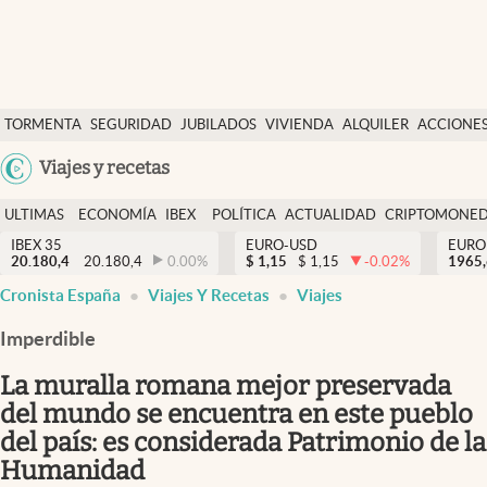
Últimas Noticias
TORMENTA
SEGURIDAD
JUBILADOS
VIVIENDA
ALQUILER
ACCIONE
Economía y finanzas
SOCIAL
Argentina
Viajes y recetas
Política
España
Actualidad
ULTIMAS
ECONOMÍA
IBEX
POLÍTICA
ACTUALIDAD
CRIPTOMONE
México
NOTICIAS
Y
Y
IBEX 35
EURO-USD
EURO
Criptomonedas
20.180,4
20.180,4
0.00
%
$
1,15
$
1,15
-0.02
%
USA
1965
FINANZAS
EURO
Cronista España
Viajes Y Recetas
Viajes
Colombia
España
Uruguay
Imperdible
La muralla romana mejor preservada
del mundo se encuentra en este pueblo
del país: es considerada Patrimonio de la
Humanidad