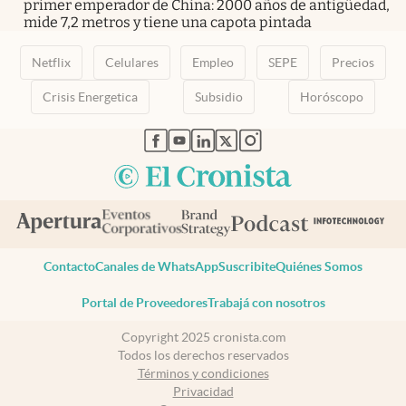
primer emperador de China: 2000 años de antigüedad,
mide 7,2 metros y tiene una capota pintada
Netflix
Celulares
Empleo
SEPE
Precios
Crisis Energetica
Subsidio
Horóscopo
abre en nueva pestaña
abre en nueva pestaña
abre en nueva pestaña
abre en nueva pestaña
abre en nueva pestaña
Contacto
Canales de WhatsApp
Suscribite
Quiénes Somos
Portal de Proveedores
Trabajá con nosotros
Copyright 2025 cronista.com
Todos los derechos reservados
Términos y condiciones
Privacidad