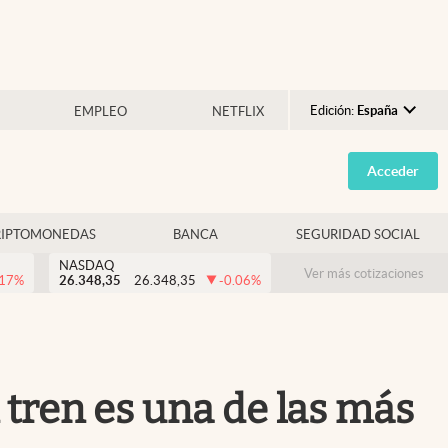
Edición:
España
EMPLEO
NETFLIX
Argentina
Acceder
España
México
RIPTOMONEDAS
BANCA
SEGURIDAD SOCIAL
USA
NASDAQ
Colombia
Ver más cotizaciones
.17
%
26.348,35
26.348,35
-0.06
%
Uruguay
 tren es una de las más