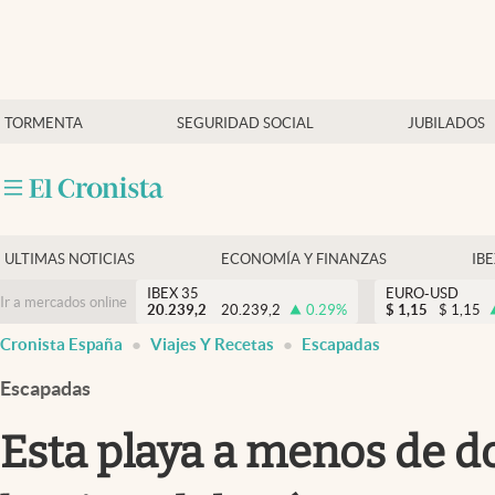
Últimas Noticias
TORMENTA
SEGURIDAD SOCIAL
JUBILADOS
Economía y finanzas
Política
Actualidad
Criptomonedas
ULTIMAS NOTICIAS
ECONOMÍA Y FINANZAS
IB
IBEX 35
EURO-USD
Ir a mercados online
20.239,2
20.239,2
0.29
%
$
1,15
$
1,15
Cronista España
Viajes Y Recetas
Escapadas
Escapadas
Esta playa a menos de d