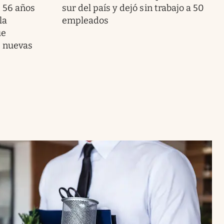
s 56 años
sur del país y dejó sin trabajo a 50
la
empleados
ue
s nuevas