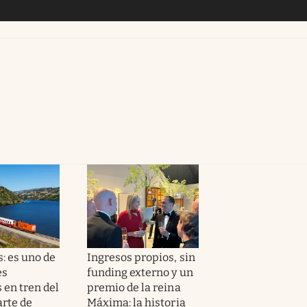
: es uno de
Ingresos propios, sin
es
funding externo y un
 en tren del
premio de la reina
rte de
Máxima: la historia