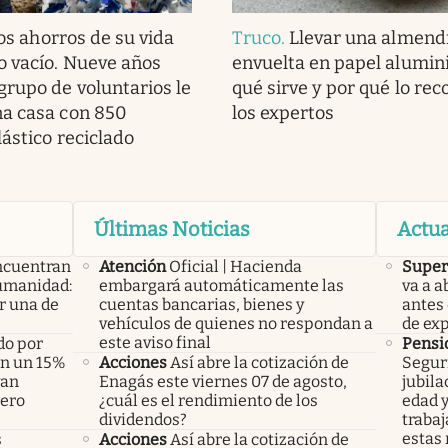
os ahorros de su vida
Truco
.
Llevar una almend
o vacío. Nueve años
envuelta en papel alumini
grupo de voluntarios le
qué sirve y por qué lo r
na casa con 850
los expertos
lástico reciclado
Últimas Noticias
Actua
ncuentran
Atención
Oficial | Hacienda
Super
humanidad:
embargará automáticamente las
va a 
r una de
cuentas bancarias, bienes y
antes 
vehículos de quienes no respondan a
de ex
este aviso final
do por
Pensi
án un 15%
Acciones
Así abre la cotización de
Seguri
yan
Enagás este viernes 07 de agosto,
jubila
pero
¿cuál es el rendimiento de los
edad y
dividendos?
traba
estas
s
Acciones
Así abre la cotización de