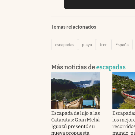
Temas relacionados
escapadas
playa
tren
España
Más noticias de
escapadas
Escapada de lujo a las
Escapadas
Cataratas: Gran Meliá
los mejor
Iguazú presentó su
recorridos
nueva propuesta
mundo, pa