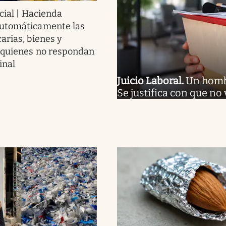
cial | Hacienda
utomáticamente las
arias, bienes y
 quienes no respondan
inal
Juicio Laboral
.
Un hombr
Se justifica con que no