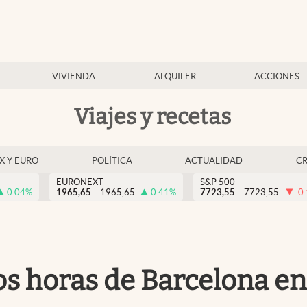
VIVIENDA
ALQUILER
ACCIONES
Viajes y recetas
EX Y EURO
POLÍTICA
ACTUALIDAD
C
EURONEXT
S&P 500
0.04
%
1965,65
1965,65
0.41
%
7723,55
7723,55
-0
os horas de Barcelona en