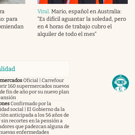
ra
Viral
.
Mario, español en Australia:
o: para
“Es difícil aguantar la soledad, pero
ecomiendan
en 4 horas de trabajo cubro el
alquiler de todo el mes”
lidad
mercados
Oficial | Carrefour
abrir 160 supermercados nuevos
de fin de año por su nuevo plan
pansión
ones
Confirmado por la
dad social | El Gobierno da la
ción anticipada a los 56 años de
 sin recortes en la pensión a
jadores que padezcan alguna de
 nuevas enfermedades