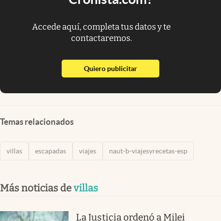
Accede aquí, completa tus datos y te
contactaremos.
abre en nueva pestaña
Quiero publicitar
Temas relacionados
villas
escapadas
viajes
naut-b-viajesyrecetas-esp
Más noticias de
villas
La Justicia ordenó a Milei