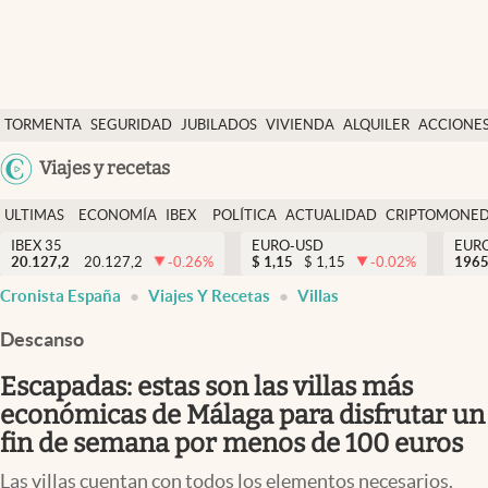
Últimas Noticias
TORMENTA
SEGURIDAD
JUBILADOS
VIVIENDA
ALQUILER
ACCIONE
Economía y finanzas
SOCIAL
Argentina
Viajes y recetas
Política
España
Actualidad
ULTIMAS
ECONOMÍA
IBEX
POLÍTICA
ACTUALIDAD
CRIPTOMONE
México
NOTICIAS
Y
Y
IBEX 35
EURO-USD
EUR
Criptomonedas
20.127,2
20.127,2
-0.26
%
$
1,15
$
1,15
-0.02
%
USA
1965
FINANZAS
EURO
Cronista España
Viajes Y Recetas
Villas
Colombia
España
Uruguay
Descanso
Escapadas: estas son las villas más
económicas de Málaga para disfrutar un
fin de semana por menos de 100 euros
Las villas cuentan con todos los elementos necesarios.