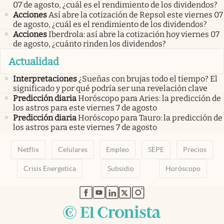
07 de agosto, ¿cuál es el rendimiento de los dividendos?
Acciones
Así abre la cotización de Repsol este viernes 07
de agosto, ¿cuál es el rendimiento de los dividendos?
Acciones
Iberdrola: así abre la cotización hoy viernes 07
de agosto, ¿cuánto rinden los dividendos?
Actualidad
Interpretaciones
¿Sueñas con brujas todo el tiempo? El
significado y por qué podría ser una revelación clave
Predicción diaria
Horóscopo para Aries: la predicción de
los astros para este viernes 7 de agosto
Predicción diaria
Horóscopo para Tauro: la predicción de
los astros para este viernes 7 de agosto
Netflix
Celulares
Empleo
SEPE
Precios
Crisis Energetica
Subsidio
Horóscopo
abre en nueva pestaña
abre en nueva pestaña
abre en nueva pestaña
abre en nueva pestaña
abre en nueva pestaña