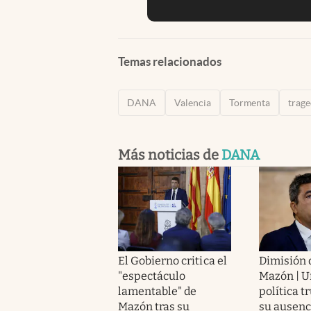
Temas relacionados
DANA
Valencia
Tormenta
trage
Más noticias de
DANA
El Gobierno critica el
Dimisión 
"espectáculo
Mazón | U
lamentable" de
política t
Mazón tras su
su ausenc