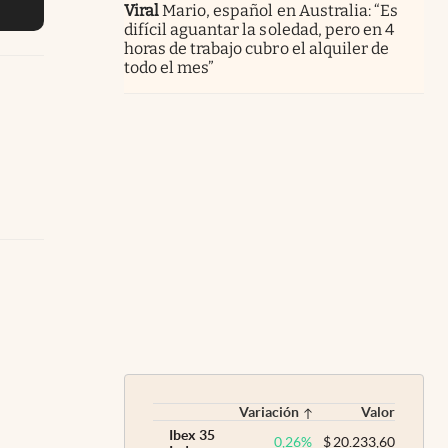
Viral
Mario, español en Australia: “Es
difícil aguantar la soledad, pero en 4
horas de trabajo cubro el alquiler de
todo el mes”
Variación
Valor
Ibex 35
0,26
%
$
20.233,60