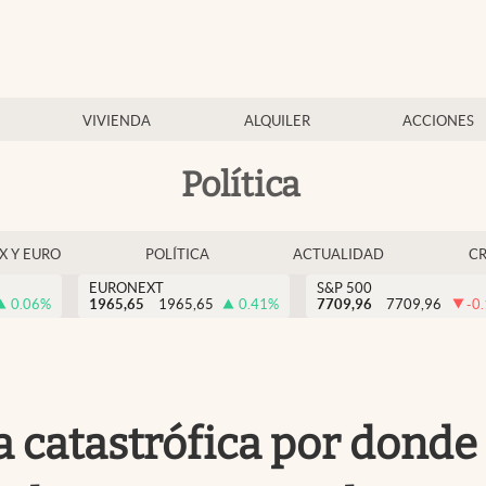
VIVIENDA
ALQUILER
ACCIONES
Política
EX Y EURO
POLÍTICA
ACTUALIDAD
C
EURONEXT
S&P 500
0.06
%
1965,65
1965,65
0.41
%
7709,96
7709,96
-0
a catastrófica por donde