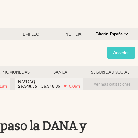
Edición:
España
EMPLEO
NETFLIX
Argentina
Acceder
España
México
RIPTOMONEDAS
BANCA
SEGURIDAD SOCIAL
USA
NASDAQ
Colombia
Ver más cotizaciones
.18
%
26.348,35
26.348,35
-0.06
%
Uruguay
 paso la DANA y