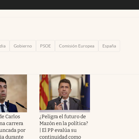
dia
Gobierno
PSOE
Comisión Europea
España
de Carlos
¿Peligra el futuro de
na carrera
Mazón en la política?
runcada por
| El PP evalúa su
ia durante
continuidad como