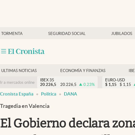
Últimas Noticias
TORMENTA
SEGURIDAD SOCIAL
JUBILADOS
Economía y finanzas
Política
Actualidad
Criptomonedas
ULTIMAS NOTICIAS
ECONOMÍA Y FINANZAS
IB
IBEX 35
EURO-USD
Ir a mercados online
20.226,5
20.226,5
0.23
%
$
1,15
$
1,15
Cronista España
Política
DANA
Tragedia en Valencia
El Gobierno declara zon