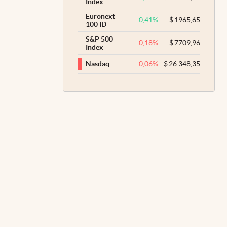
Index
Euronext
0,41
%
$
1965,65
100 ID
S&P 500
-0,18
%
$
7709,96
Index
-0,06
%
$
26.348,35
Nasdaq