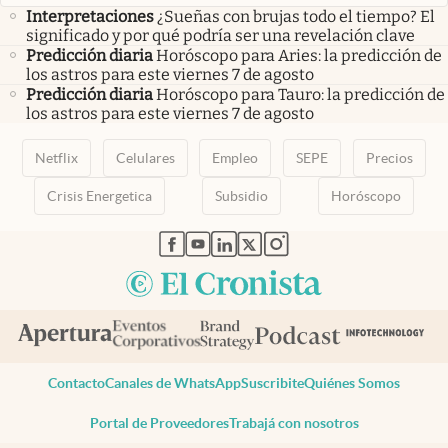
Interpretaciones
¿Sueñas con brujas todo el tiempo? El
significado y por qué podría ser una revelación clave
Predicción diaria
Horóscopo para Aries: la predicción de
los astros para este viernes 7 de agosto
Predicción diaria
Horóscopo para Tauro: la predicción de
los astros para este viernes 7 de agosto
Netflix
Celulares
Empleo
SEPE
Precios
Crisis Energetica
Subsidio
Horóscopo
abre en nueva pestaña
abre en nueva pestaña
abre en nueva pestaña
abre en nueva pestaña
abre en nueva pestaña
Contacto
Canales de WhatsApp
Suscribite
Quiénes Somos
Portal de Proveedores
Trabajá con nosotros