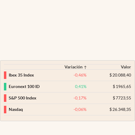
Variación
Valor
-0,46
%
$
20.088,40
Ibex 35 Index
0,41
%
$
1965,65
Euronext 100 ID
-0,17
%
$
7723,55
S&P 500 Index
-0,06
%
$
26.348,35
Nasdaq