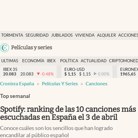
Últimas Noticias
TORMENTA
SEGURIDAD
JUBILADOS
VIVIENDA
ALQUILER
ACCIONE
Economía y finanzas
SOCIAL
Argentina
Películas y series
Política
España
Actualidad
ULTIMAS
ECONOMÍA
IBEX
POLÍTICA
ACTUALIDAD
CRIPTOMONE
México
NOTICIAS
Y
Y
IBEX 35
EURO-USD
EURONE
Criptomonedas
20.083
20.083
-0.48
%
$
1,15
$
1,15
0.00
%
USA
1965,65
FINANZAS
EURO
Cronista España
Películas Y Series
Canciones
Colombia
España
Uruguay
Top semanal
Spotify: ranking de las 10 canciones más
escuchadas en España el 3 de abril
Conoce cuáles son los sencillos que han logrado
encandilar al público español