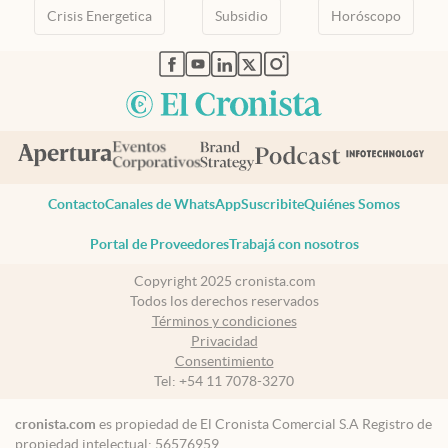
Crisis Energetica
Subsidio
Horóscopo
abre en nueva pestaña
abre en nueva pestaña
abre en nueva pestaña
abre en nueva pestaña
abre en nueva pestaña
Contacto
Canales de WhatsApp
Suscribite
Quiénes Somos
Portal de Proveedores
Trabajá con nosotros
Copyright 2025 cronista.com
Todos los derechos reservados
Términos y condiciones
Privacidad
Consentimiento
Tel:
+54 11 7078-3270
cronista.com
es propiedad de El Cronista Comercial S.A Registro de
propiedad intelectual: 56576959