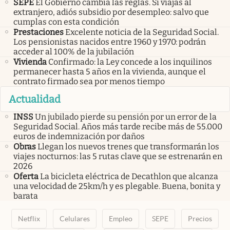
SEPE
El Gobierno cambia las reglas. Si viajas al
extranjero, adiós subsidio por desempleo: salvo que
cumplas con esta condición
Prestaciones
Excelente noticia de la Seguridad Social.
Los pensionistas nacidos entre 1960 y 1970: podrán
acceder al 100% de la jubilación
Vivienda
Confirmado: la Ley concede a los inquilinos
permanecer hasta 5 años en la vivienda, aunque el
contrato firmado sea por menos tiempo
Actualidad
INSS
Un jubilado pierde su pensión por un error de la
Seguridad Social. Años más tarde recibe más de 55.000
euros de indemnización por daños
Obras
Llegan los nuevos trenes que transformarán los
viajes nocturnos: las 5 rutas clave que se estrenarán en
2026
Oferta
La bicicleta eléctrica de Decathlon que alcanza
una velocidad de 25km/h y es plegable. Buena, bonita y
barata
Netflix
Celulares
Empleo
SEPE
Precios