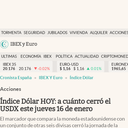
Últimas Noticias
TORMENTA
SEGURIDAD
JUBILADOS
VIVIENDA
ALQUILER
ACCIONE
Economía y finanzas
SOCIAL
Argentina
IBEX y Euro
Política
España
Actualidad
ULTIMAS
ECONOMÍA
IBEX
POLÍTICA
ACTUALIDAD
CRIPTOMONE
México
NOTICIAS
Y
Y
IBEX 35
EURO-USD
EURONE
Criptomonedas
20.176
20.176
-0.02
%
$
1,16
$
1,16
0.01
%
USA
1965,65
FINANZAS
EURO
Cronista España
IBEX Y Euro
Índice Dólar
Colombia
España
Uruguay
Acciones
Índice Dólar HOY: a cuánto cerró el
USDX este jueves 16 de enero
El marcador que compara la moneda estadounidense con
un conjunto de otras seis divisas cerró la jornada de la