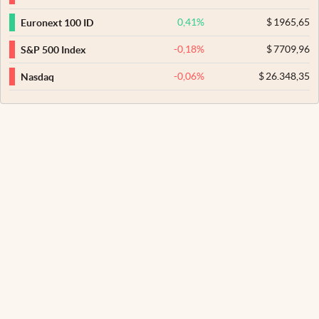
0,41
%
$
1965,65
Euronext 100 ID
-0,18
%
$
7709,96
S&P 500 Index
-0,06
%
$
26.348,35
Nasdaq