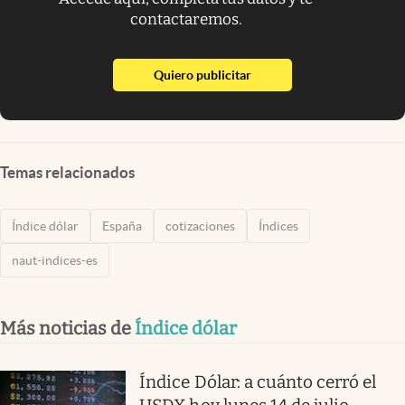
contactaremos.
abre en nueva pestaña
Quiero publicitar
Temas relacionados
Índice dólar
España
cotizaciones
Índices
naut-indices-es
Más noticias de
Índice dólar
Índice Dólar: a cuánto cerró el