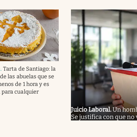
a
.
Tarta de Santiago: la
 de las abuelas que se
enos de 1 hora y es
 para cualquier
Juicio Laboral
.
Un hombr
Se justifica con que no