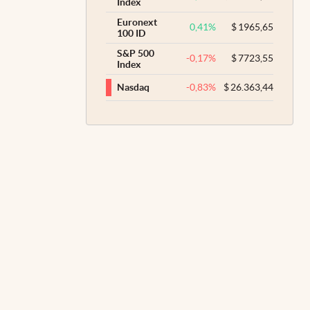
Index
Euronext
0,41
%
$
1965,65
100 ID
S&P 500
-0,17
%
$
7723,55
Index
-0,83
%
$
26.363,44
Nasdaq