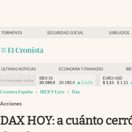
Últimas Noticias
TORMENTA
SEGURIDAD SOCIAL
JUBILADOS
Economía y finanzas
Política
Actualidad
Criptomonedas
ULTIMAS NOTICIAS
ECONOMÍA Y FINANZAS
IB
IBEX 35
EURO-USD
Ir a mercados online
20.180,4
20.180,4
0.62
%
$
1,15
$
1,15
Cronista España
IBEX Y Euro
Dax
Acciones
DAX HOY: a cuánto cerró 