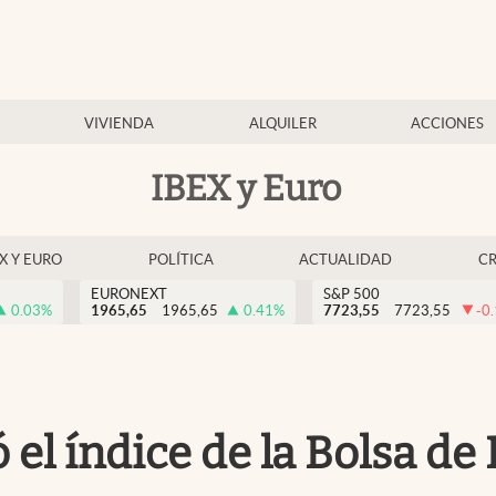
VIVIENDA
ALQUILER
ACCIONES
IBEX y Euro
EX Y EURO
POLÍTICA
ACTUALIDAD
C
EURONEXT
S&P 500
0.03
%
1965,65
1965,65
0.41
%
7723,55
7723,55
-0
el índice de la Bolsa de 