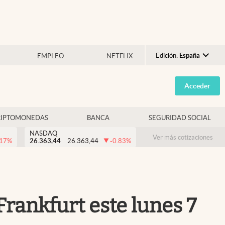
Edición:
España
EMPLEO
NETFLIX
Argentina
Acceder
España
México
RIPTOMONEDAS
BANCA
SEGURIDAD SOCIAL
USA
NASDAQ
Colombia
Ver más cotizaciones
.17
%
26.363,44
26.363,44
-0.83
%
Uruguay
Frankfurt este lunes 7