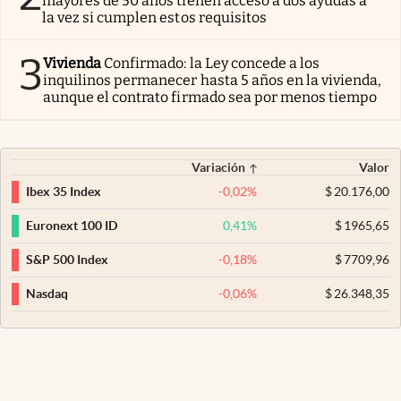
mayores de 50 años tienen acceso a dos ayudas a
la vez si cumplen estos requisitos
3
Vivienda
Confirmado: la Ley concede a los
inquilinos permanecer hasta 5 años en la vivienda,
aunque el contrato firmado sea por menos tiempo
Variación
Valor
-0,02
%
$
20.176,00
Ibex 35 Index
0,41
%
$
1965,65
Euronext 100 ID
-0,18
%
$
7709,96
S&P 500 Index
-0,06
%
$
26.348,35
Nasdaq