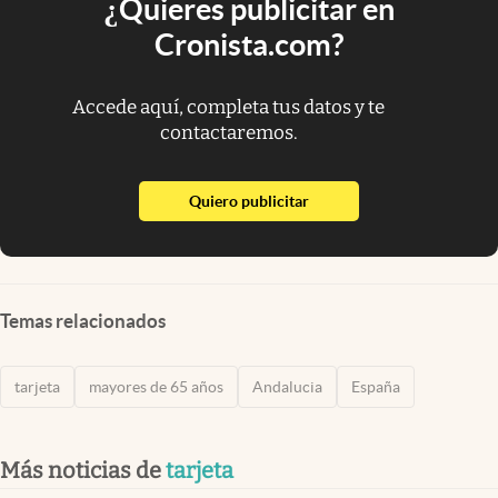
¿Quieres publicitar en
Cronista.com?
Accede aquí, completa tus datos y te
contactaremos.
abre en nueva pestaña
Quiero publicitar
Temas relacionados
tarjeta
mayores de 65 años
Andalucia
España
Más noticias de
tarjeta