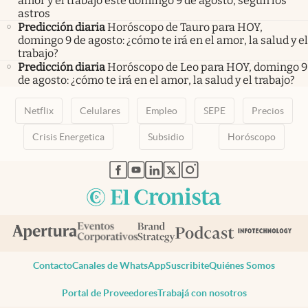
amor y el trabajo este domingo 9 de agosto, según los
astros
Predicción diaria
Horóscopo de Tauro para HOY,
domingo 9 de agosto: ¿cómo te irá en el amor, la salud y el
trabajo?
Predicción diaria
Horóscopo de Leo para HOY, domingo 9
de agosto: ¿cómo te irá en el amor, la salud y el trabajo?
Netflix
Celulares
Empleo
SEPE
Precios
Crisis Energetica
Subsidio
Horóscopo
abre en nueva pestaña
abre en nueva pestaña
abre en nueva pestaña
abre en nueva pestaña
abre en nueva pestaña
Contacto
Canales de WhatsApp
Suscribite
Quiénes Somos
Portal de Proveedores
Trabajá con nosotros