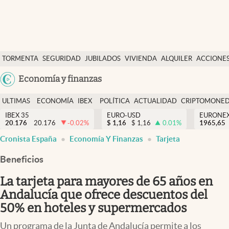
Últimas Noticias
TORMENTA
SEGURIDAD
JUBILADOS
VIVIENDA
ALQUILER
ACCIONE
Economía y finanzas
SOCIAL
Argentina
Economía y finanzas
Política
España
Actualidad
ULTIMAS
ECONOMÍA
IBEX
POLÍTICA
ACTUALIDAD
CRIPTOMONE
México
NOTICIAS
Y
Y
IBEX 35
EURO-USD
EURONE
Criptomonedas
20.176
20.176
-0.02
%
$
1,16
$
1,16
0.01
%
USA
1965,65
FINANZAS
EURO
Cronista España
Economía Y Finanzas
Tarjeta
Colombia
España
Uruguay
Beneficios
La tarjeta para mayores de 65 años en
Andalucía que ofrece descuentos del
50% en hoteles y supermercados
Un programa de la Junta de Andalucía permite a los