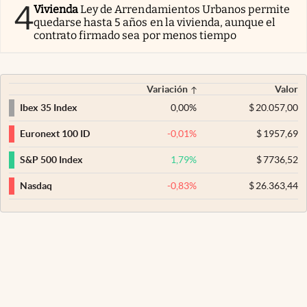
4
Vivienda
Ley de Arrendamientos Urbanos permite
quedarse hasta 5 años en la vivienda, aunque el
contrato firmado sea por menos tiempo
Variación
Valor
0,00
%
$
20.057,00
Ibex 35 Index
-0,01
%
$
1957,69
Euronext 100 ID
1,79
%
$
7736,52
S&P 500 Index
-0,83
%
$
26.363,44
Nasdaq