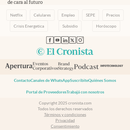
de cara al futuro
Netflix
Celulares
Empleo
SEPE
Precios
Crisis Energetica
Subsidio
Horóscopo
abre en nueva pestaña
abre en nueva pestaña
abre en nueva pestaña
abre en nueva pestaña
abre en nueva pestaña
Contacto
Canales de WhatsApp
Suscribite
Quiénes Somos
Portal de Proveedores
Trabajá con nosotros
Copyright 2025 cronista.com
Todos los derechos reservados
Términos y condiciones
Privacidad
Consentimiento