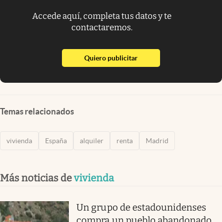
Accede aquí, completa tus datos y te
contactaremos.
abre en nueva pestaña
Quiero publicitar
Temas relacionados
vivienda
España
alquiler
renta
Madrid
Más noticias de
vivienda
Un grupo de estadounidenses
compra un pueblo abandonado