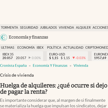
Últimas Noticias
TORMENTA
SEGURIDAD
JUBILADOS
VIVIENDA
ALQUILER
ACCIONE
Economía y finanzas
SOCIAL
Argentina
Economía y finanzas
Política
España
Actualidad
ULTIMAS
ECONOMÍA
IBEX
POLÍTICA
ACTUALIDAD
CRIPTOMONE
México
NOTICIAS
Y
Y
IBEX 35
EURO-USD
EURONE
Criptomonedas
20.057
20.057
0.00
%
$
1,15
$
1,15
-0.03
%
USA
1957,69
FINANZAS
EURO
Cronista España
Economía Y Finanzas
Vivienda
Colombia
España
Uruguay
Crisis de vivienda
Huelga de alquileres: ¿qué ocurre si dejo
de pagar la renta?
Es importante considerar que, al margen de si finalmente
se materializa la huelga que impulsan los sindicatos, dejar