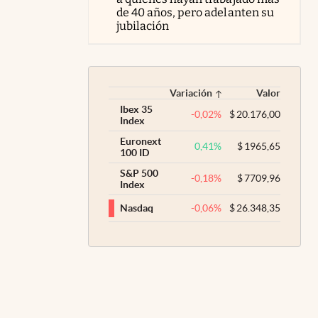
de 40 años, pero adelanten su
jubilación
Variación
Valor
Ibex 35
-0,02
%
$
20.176,00
Index
Euronext
0,41
%
$
1965,65
100 ID
S&P 500
-0,18
%
$
7709,96
Index
-0,06
%
$
26.348,35
Nasdaq