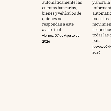
automáticamente las
y ahora la
cuentas bancarias,
informar
bienes y vehículos de
automáti
quienes no
todos los
respondan a este
movimien
aviso final
sospecho
todas las 
viernes, 07 de Agosto de
país
2026
jueves, 06 d
2026