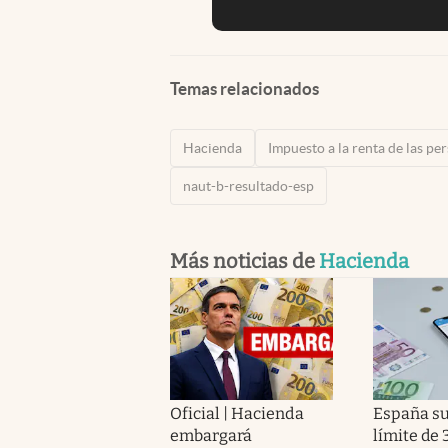
Temas relacionados
Hacienda
Impuesto a la renta de las per
naut-b-resultado-esp
Más noticias de
Hacienda
Oficial | Hacienda
España su
embargará
límite de