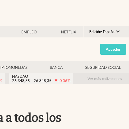
Edición:
España
EMPLEO
NETFLIX
Argentina
Acceder
España
México
RIPTOMONEDAS
BANCA
SEGURIDAD SOCIAL
USA
NASDAQ
Colombia
Ver más cotizaciones
%
26.348,35
26.348,35
-0.06
%
Uruguay
 a todos los