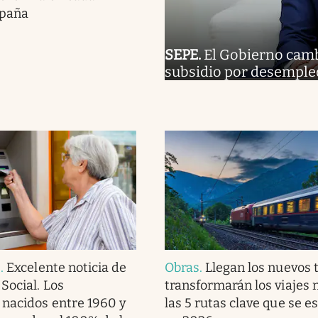
spaña
SEPE
.
El Gobierno cambia
subsidio por desempleo
s
.
Excelente noticia de
Obras
.
Llegan los nuevos 
Social. Los
transformarán los viajes 
 nacidos entre 1960 y
las 5 rutas clave que se e