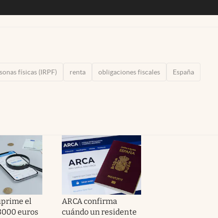
sonas físicas (IRPF)
renta
obligaciones fiscales
España
prime el
ARCA confirma
 3000 euros
cuándo un residente