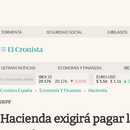
Últimas Noticias
TORMENTA
SEGURIDAD SOCIAL
JUBILADOS
Economía y finanzas
Política
Actualidad
Criptomonedas
ULTIMAS NOTICIAS
ECONOMÍA Y FINANZAS
IB
IBEX 35
EURO-USD
Ir a mercados online
20.176
20.176
-0.02
%
$
1,16
$
1,16
0
Cronista España
Economía Y Finanzas
Hacienda
IRPF
Hacienda exigirá pagar l