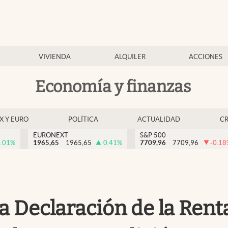
VIVIENDA
ALQUILER
ACCIONES
Economía y finanzas
EX Y EURO
POLÍTICA
ACTUALIDAD
C
EURONEXT
S&P 500
.01
%
1965,65
1965,65
0.41
%
7709,96
7709,96
-0.18
a Declaración de la Renta