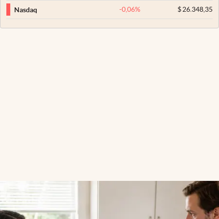
-0,06
%
$
26.348,35
Nasdaq