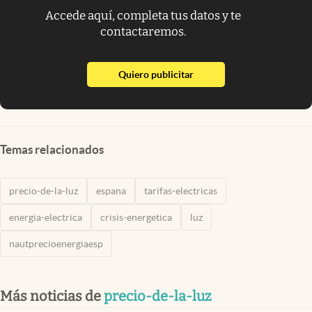
Accede aquí, completa tus datos y te
contactaremos.
abre en nueva pestaña
Quiero publicitar
Temas relacionados
precio-de-la-luz
espana
tarifas-electricas
energia-electrica
crisis-energetica
luz
nautprecioenergiaesp
Más noticias de
precio-de-la-luz