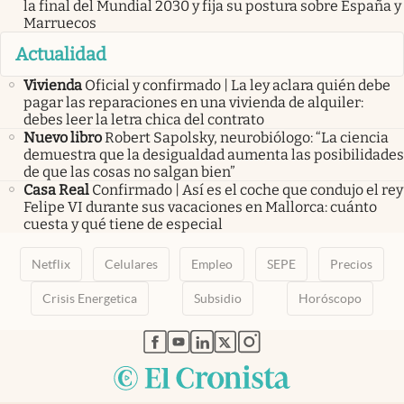
la final del Mundial 2030 y fija su postura sobre España y
Marruecos
Actualidad
Vivienda
Oficial y confirmado | La ley aclara quién debe
pagar las reparaciones en una vivienda de alquiler:
debes leer la letra chica del contrato
Nuevo libro
Robert Sapolsky, neurobiólogo: “La ciencia
demuestra que la desigualdad aumenta las posibilidades
de que las cosas no salgan bien”
Casa Real
Confirmado | Así es el coche que condujo el rey
Felipe VI durante sus vacaciones en Mallorca: cuánto
cuesta y qué tiene de especial
Netflix
Celulares
Empleo
SEPE
Precios
Crisis Energetica
Subsidio
Horóscopo
abre en nueva pestaña
abre en nueva pestaña
abre en nueva pestaña
abre en nueva pestaña
abre en nueva pestaña