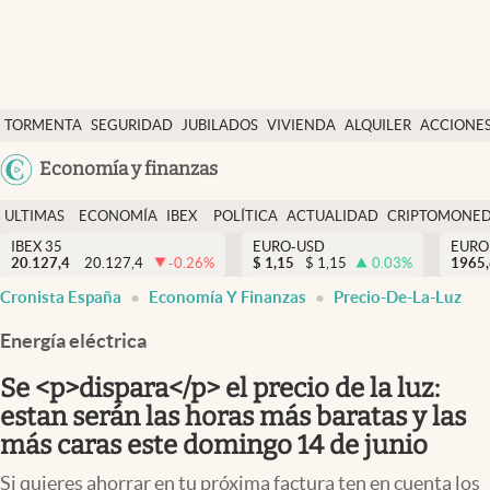
Últimas Noticias
TORMENTA
SEGURIDAD
JUBILADOS
VIVIENDA
ALQUILER
ACCIONE
Economía y finanzas
SOCIAL
Argentina
Economía y finanzas
Política
España
Actualidad
ULTIMAS
ECONOMÍA
IBEX
POLÍTICA
ACTUALIDAD
CRIPTOMONE
México
NOTICIAS
Y
Y
IBEX 35
EURO-USD
EURO
Criptomonedas
20.127,4
20.127,4
-0.26
%
$
1,15
$
1,15
0.03
%
USA
1965
FINANZAS
EURO
Cronista España
Economía Y Finanzas
Precio-De-La-Luz
Colombia
España
Uruguay
Energía eléctrica
Se <p>dispara</p> el precio de la luz:
estan serán las horas más baratas y las
más caras este domingo 14 de junio
Si quieres ahorrar en tu próxima factura ten en cuenta los