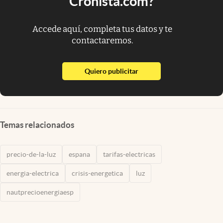
Cronista.com?
Accede aquí, completa tus datos y te
contactaremos.
abre en nueva pestaña
Quiero publicitar
Temas relacionados
precio-de-la-luz
espana
tarifas-electricas
energia-electrica
crisis-energetica
luz
nautprecioenergiaesp