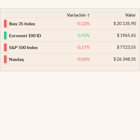
Variación
Valor
-0,22
%
$
20.135,90
Ibex 35 Index
0,41
%
$
1965,65
Euronext 100 ID
-0,17
%
$
7723,55
S&P 500 Index
-0,06
%
$
26.348,35
Nasdaq