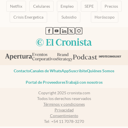
Netflix
Celulares
Empleo
SEPE
Precios
Crisis Energetica
Subsidio
Horóscopo
abre en nueva pestaña
abre en nueva pestaña
abre en nueva pestaña
abre en nueva pestaña
abre en nueva pestaña
Contacto
Canales de WhatsApp
Suscribite
Quiénes Somos
Portal de Proveedores
Trabajá con nosotros
Copyright 2025 cronista.com
Todos los derechos reservados
Términos y condiciones
Privacidad
Consentimiento
Tel:
+54 11 7078-3270