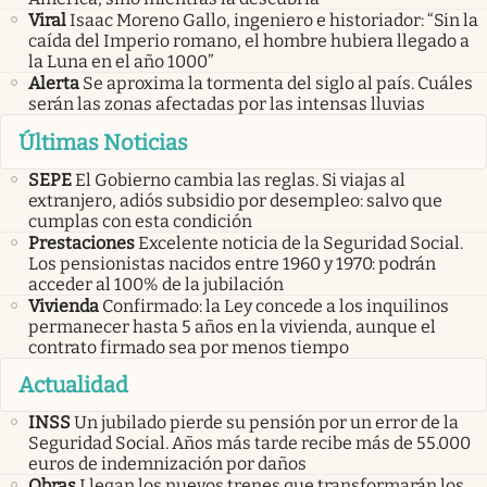
Viral
Isaac Moreno Gallo, ingeniero e historiador: “Sin la
caída del Imperio romano, el hombre hubiera llegado a
la Luna en el año 1000”
Alerta
Se aproxima la tormenta del siglo al país. Cuáles
serán las zonas afectadas por las intensas lluvias
Últimas Noticias
SEPE
El Gobierno cambia las reglas. Si viajas al
extranjero, adiós subsidio por desempleo: salvo que
cumplas con esta condición
Prestaciones
Excelente noticia de la Seguridad Social.
Los pensionistas nacidos entre 1960 y 1970: podrán
acceder al 100% de la jubilación
Vivienda
Confirmado: la Ley concede a los inquilinos
permanecer hasta 5 años en la vivienda, aunque el
contrato firmado sea por menos tiempo
Actualidad
INSS
Un jubilado pierde su pensión por un error de la
Seguridad Social. Años más tarde recibe más de 55.000
euros de indemnización por daños
Obras
Llegan los nuevos trenes que transformarán los