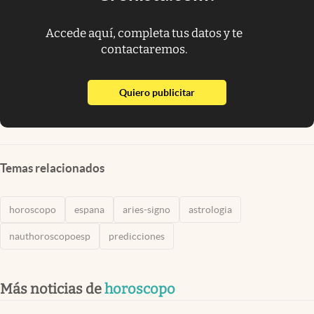
Accede aquí, completa tus datos y te
contactaremos.
abre en nueva pestaña
Quiero publicitar
Temas relacionados
horoscopo
espana
aries-signo
astrologia
nauthoroscopoesp
predicciones
Más noticias de
horoscopo