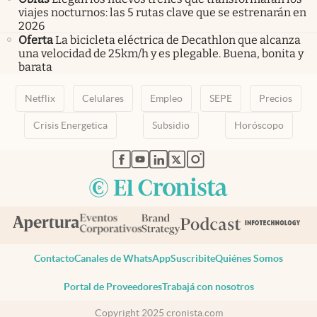
viajes nocturnos: las 5 rutas clave que se estrenarán en
2026
Oferta
La bicicleta eléctrica de Decathlon que alcanza
una velocidad de 25km/h y es plegable. Buena, bonita y
barata
Netflix
Celulares
Empleo
SEPE
Precios
Crisis Energetica
Subsidio
Horóscopo
abre en nueva pestaña
abre en nueva pestaña
abre en nueva pestaña
abre en nueva pestaña
abre en nueva pestaña
Contacto
Canales de WhatsApp
Suscribite
Quiénes Somos
Portal de Proveedores
Trabajá con nosotros
Copyright 2025 cronista.com