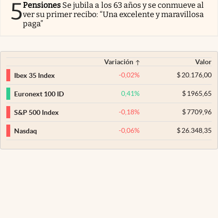
5
Pensiones
Se jubila a los 63 años y se conmueve al
ver su primer recibo: “Una excelente y maravillosa
paga”
Variación
Valor
-0,02
%
$
20.176,00
Ibex 35 Index
0,41
%
$
1965,65
Euronext 100 ID
-0,18
%
$
7709,96
S&P 500 Index
-0,06
%
$
26.348,35
Nasdaq