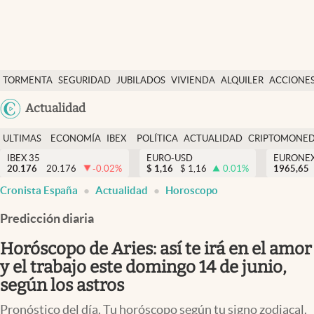
Últimas Noticias
TORMENTA
SEGURIDAD
JUBILADOS
VIVIENDA
ALQUILER
ACCIONE
Economía y finanzas
SOCIAL
Argentina
Actualidad
Política
España
Actualidad
ULTIMAS
ECONOMÍA
IBEX
POLÍTICA
ACTUALIDAD
CRIPTOMONE
México
NOTICIAS
Y
Y
IBEX 35
EURO-USD
EURONE
Criptomonedas
20.176
20.176
-0.02
%
$
1,16
$
1,16
0.01
%
USA
1965,65
FINANZAS
EURO
Cronista España
Actualidad
Horoscopo
Colombia
España
Uruguay
Predicción diaria
Horóscopo de Aries: así te irá en el amor
y el trabajo este domingo 14 de junio,
según los astros
Pronóstico del día. Tu horóscopo según tu signo zodiacal.