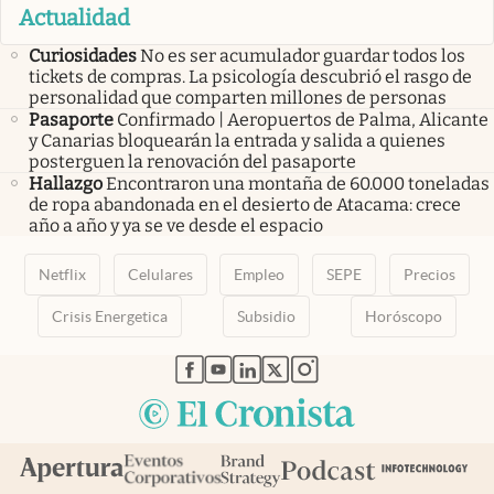
Actualidad
Curiosidades
No es ser acumulador guardar todos los
tickets de compras. La psicología descubrió el rasgo de
personalidad que comparten millones de personas
Pasaporte
Confirmado | Aeropuertos de Palma, Alicante
y Canarias bloquearán la entrada y salida a quienes
posterguen la renovación del pasaporte
Hallazgo
Encontraron una montaña de 60.000 toneladas
de ropa abandonada en el desierto de Atacama: crece
año a año y ya se ve desde el espacio
Netflix
Celulares
Empleo
SEPE
Precios
Crisis Energetica
Subsidio
Horóscopo
abre en nueva pestaña
abre en nueva pestaña
abre en nueva pestaña
abre en nueva pestaña
abre en nueva pestaña