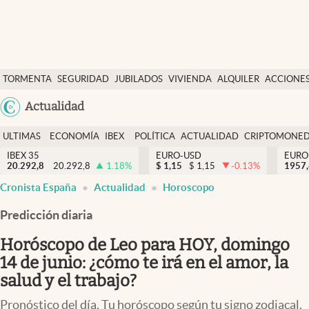
Últimas Noticias
TORMENTA
SEGURIDAD
JUBILADOS
VIVIENDA
ALQUILER
ACCIONE
Economía y finanzas
SOCIAL
Argentina
Actualidad
Política
España
Actualidad
ULTIMAS
ECONOMÍA
IBEX
POLÍTICA
ACTUALIDAD
CRIPTOMONE
México
NOTICIAS
Y
Y
IBEX 35
EURO-USD
EURO
Criptomonedas
20.292,8
20.292,8
1.18
%
$
1,15
$
1,15
-0.13
%
USA
1957
FINANZAS
EURO
Cronista España
Actualidad
Horoscopo
Colombia
España
Uruguay
Predicción diaria
Horóscopo de Leo para HOY, domingo
14 de junio: ¿cómo te irá en el amor, la
salud y el trabajo?
Pronóstico del día. Tu horóscopo según tu signo zodiacal.