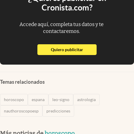
Cronista.com?
Accede aquí, completa tus datos y te
contactaremos.
abre en nueva pestaña
Quiero publicitar
Temas relacionados
horoscopo
espana
leo-signo
astrologia
nauthoroscopoesp
predicciones
Más noticias de
horoscopo