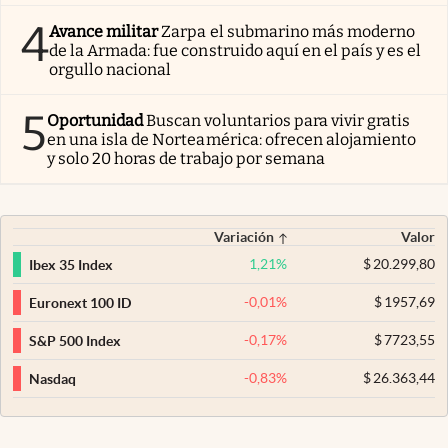
4
Avance militar
Zarpa el submarino más moderno
de la Armada: fue construido aquí en el país y es el
orgullo nacional
5
Oportunidad
Buscan voluntarios para vivir gratis
en una isla de Norteamérica: ofrecen alojamiento
y solo 20 horas de trabajo por semana
Variación
Valor
1,21
%
$
20.299,80
Ibex 35 Index
-0,01
%
$
1957,69
Euronext 100 ID
-0,17
%
$
7723,55
S&P 500 Index
-0,83
%
$
26.363,44
Nasdaq