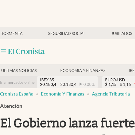
Últimas Noticias
TORMENTA
SEGURIDAD SOCIAL
JUBILADOS
Economía y finanzas
Política
Actualidad
Criptomonedas
ULTIMAS NOTICIAS
ECONOMÍA Y FINANZAS
IB
IBEX 35
EURO-USD
Ir a mercados online
20.180,4
20.180,4
0.00
%
$
1,15
$
1,15
Cronista España
Economía Y Finanzas
Agencia Tributaria
Atención
El Gobierno lanza fuert