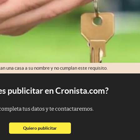
an una casa a su nombre y no cumplan este requisito.
s publicitar en Cronista.com?
completa tus datos y te contactaremos.
abre en nueva pestaña
Quiero publicitar