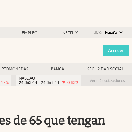
Edición:
España
EMPLEO
NETFLIX
Argentina
Acceder
España
México
RIPTOMONEDAS
BANCA
SEGURIDAD SOCIAL
USA
NASDAQ
Colombia
Ver más cotizaciones
.17
%
26.363,44
26.363,44
-0.83
%
Uruguay
res de 65 que tengan