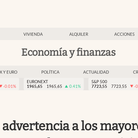
VIVIENDA
ALQUILER
ACCIONES
Economía y finanzas
EX Y EURO
POLÍTICA
ACTUALIDAD
C
EURONEXT
S&P 500
-0.01
%
1965,65
1965,65
0.41
%
7723,55
7723,55
-0
e advertencia a los mayo