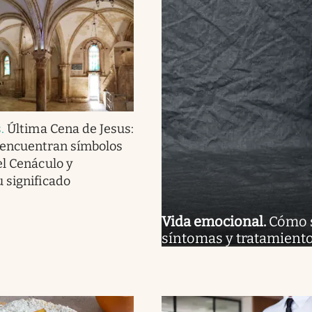
s
.
Última Cena de Jesus:
 encuentran símbolos
el Cenáculo y
 significado
Vida emocional
.
Cómo s
síntomas y tratamiento