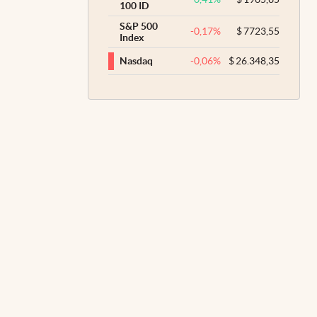
100 ID
S&P 500
-0,17
%
$
7723,55
Index
-0,06
%
$
26.348,35
Nasdaq