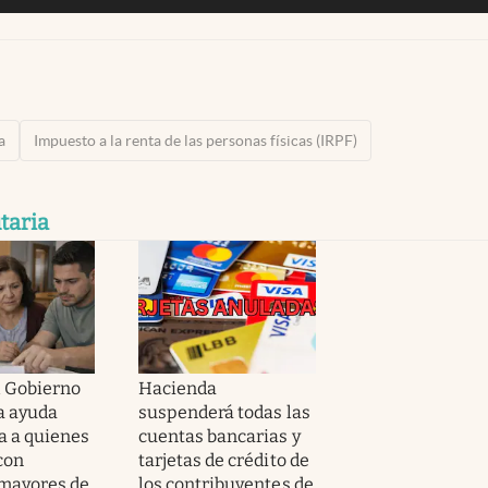
a
Impuesto a la renta de las personas físicas (IRPF)
taria
El Gobierno
Hacienda
a ayuda
suspenderá todas las
 a quienes
cuentas bancarias y
con
tarjetas de crédito de
 mayores de
los contribuyentes de