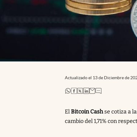
Actualizado el
13 de Diciembre de 20
abre en nueva pestaña
abre en nueva pestaña
abre en nueva pestaña
abre en nueva pestaña
El
Bitcoin Cash
se cotiza a l
cambio del 1,71% con respecto