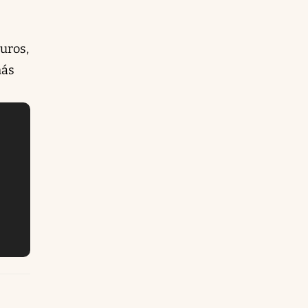
uros,
más