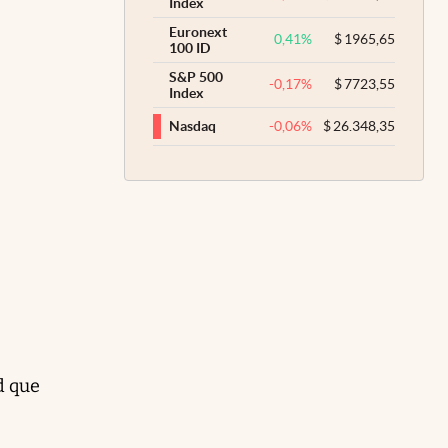
Index
Euronext
0,41
%
$
1965,65
100 ID
S&P 500
-0,17
%
$
7723,55
Index
-0,06
%
$
26.348,35
Nasdaq
e
d que