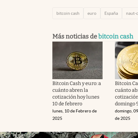
bitcoin cash
euro
España
naut-c
Más noticias de
bitcoin cash
Bitcoin Cash y euro: a
Bitcoin Ca
cuánto abren la
cuánto ab
cotización hoy lunes
cotizació
10 de febrero
domingo 9
lunes, 10 de Febrero de
domingo, 09
2025
de 2025