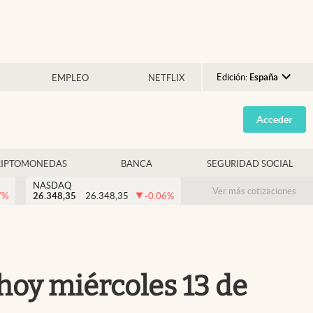
Edición:
España
EMPLEO
NETFLIX
Argentina
Acceder
España
México
RIPTOMONEDAS
BANCA
SEGURIDAD SOCIAL
USA
NASDAQ
Colombia
Ver más cotizaciones
7
%
26.348,35
26.348,35
-0.06
%
Uruguay
 hoy miércoles 13 de