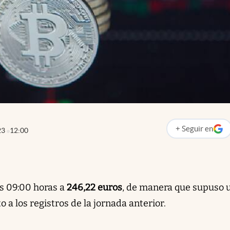
+
Seguir
en
23
12:00
abre en nueva p
as 09:00 horas a
246,22 euros
, de manera que supuso 
 a los registros de la jornada anterior.