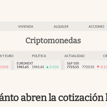
VIVIENDA
ALQUILER
ACCIONES
Criptomonedas
EX Y EURO
POLÍTICA
ACTUALIDAD
C
EURONEXT
S&P 500
0.01
%
1965,65
1965,65
0.41
%
7723,55
7723,55
-0.1
uánto abren la cotización