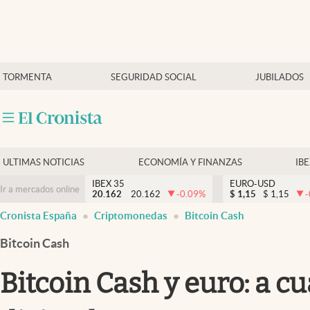
Últimas Noticias
TORMENTA
SEGURIDAD SOCIAL
JUBILADOS
Economía y finanzas
Política
Actualidad
Criptomonedas
ULTIMAS NOTICIAS
ECONOMÍA Y FINANZAS
IB
IBEX 35
EURO-USD
Ir a mercados online
20.162
20.162
-0.09
%
$
1,15
$
1,15
-
Cronista España
Criptomonedas
Bitcoin Cash
Bitcoin Cash
Bitcoin Cash y euro: a c