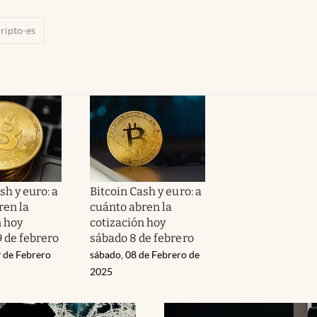
ripto-es
sh y euro: a
Bitcoin Cash y euro: a
ren la
cuánto abren la
n hoy
cotización hoy
 de febrero
sábado 8 de febrero
 de Febrero
sábado, 08 de Febrero de
2025