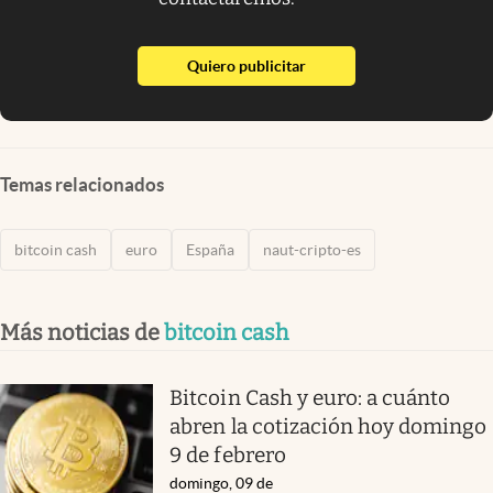
abre en nueva pestaña
Quiero publicitar
Temas relacionados
bitcoin cash
euro
España
naut-cripto-es
Más noticias de
bitcoin cash
Bitcoin Cash y euro: a cuánto
abren la cotización hoy domingo
9 de febrero
domingo, 09 de