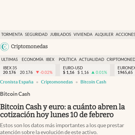
Últimas Noticias
TORMENTA
SEGURIDAD
JUBILADOS
VIVIENDA
ALQUILER
ACCIONE
Economía y finanzas
SOCIAL
Argentina
Criptomonedas
Política
España
Actualidad
ULTIMAS
ECONOMÍA
IBEX
POLÍTICA
ACTUALIDAD
CRIPTOMONE
México
NOTICIAS
Y
Y
IBEX 35
EURO-USD
EURONE
Criptomonedas
20.176
20.176
-0.02
%
$
1,16
$
1,16
0.01
%
USA
1965,65
FINANZAS
EURO
Cronista España
Criptomonedas
Bitcoin Cash
Colombia
España
Uruguay
Bitcoin Cash
Bitcoin Cash y euro: a cuánto abren la
cotización hoy lunes 10 de febrero
Estos son los datos más importantes a los que prestar
atención sobre la evolución de este activo.