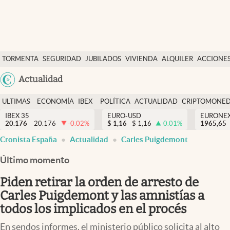
Últimas Noticias
TORMENTA
SEGURIDAD
JUBILADOS
VIVIENDA
ALQUILER
ACCIONE
Economía y finanzas
SOCIAL
Argentina
Actualidad
Política
España
Actualidad
ULTIMAS
ECONOMÍA
IBEX
POLÍTICA
ACTUALIDAD
CRIPTOMONE
México
NOTICIAS
Y
Y
IBEX 35
EURO-USD
EURONE
Criptomonedas
20.176
20.176
-0.02
%
$
1,16
$
1,16
0.01
%
USA
1965,65
FINANZAS
EURO
Cronista España
Actualidad
Carles Puigdemont
Colombia
España
Uruguay
Último momento
Piden retirar la orden de arresto de
Carles Puigdemont y las amnistías a
todos los implicados en el procés
En sendos informes, el ministerio público solicita al alto