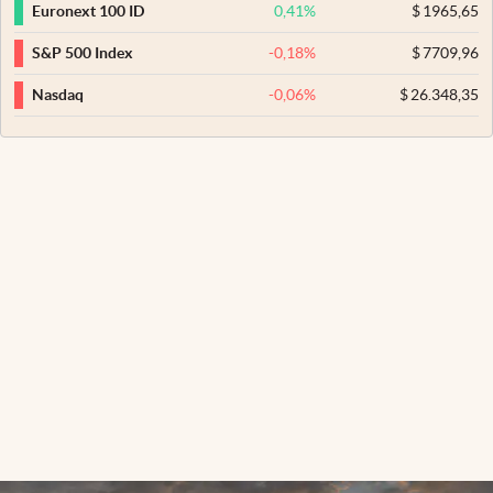
0,41
%
$
1965,65
Euronext 100 ID
-0,18
%
$
7709,96
S&P 500 Index
-0,06
%
$
26.348,35
Nasdaq