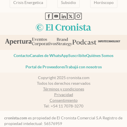
Crisis Energetica
Subsidio
Horóscopo
abre en nueva pestaña
abre en nueva pestaña
abre en nueva pestaña
abre en nueva pestaña
abre en nueva pestaña
Contacto
Canales de WhatsApp
Suscribite
Quiénes Somos
Portal de Proveedores
Trabajá con nosotros
Copyright 2025 cronista.com
Todos los derechos reservados
Términos y condiciones
Privacidad
Consentimiento
Tel:
+54 11 7078-3270
cronista.com
es propiedad de El Cronista Comercial S.A Registro de
propiedad intelectual: 56576959