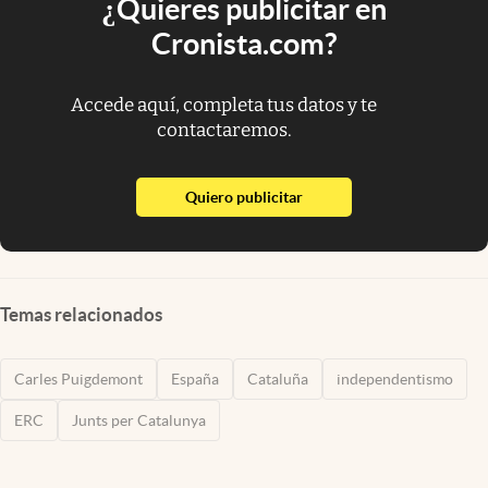
¿Quieres publicitar en
Cronista.com?
Accede aquí, completa tus datos y te
contactaremos.
abre en nueva pestaña
Quiero publicitar
Temas relacionados
Carles Puigdemont
España
Cataluña
independentismo
ERC
Junts per Catalunya