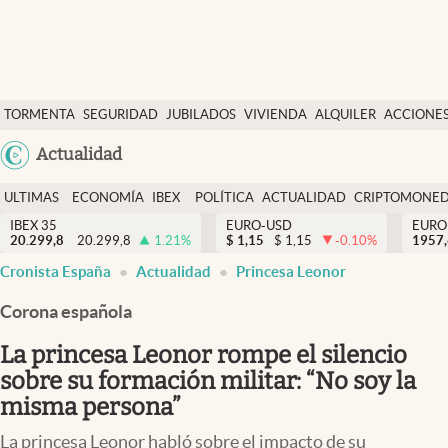
Últimas Noticias
TORMENTA
SEGURIDAD
JUBILADOS
VIVIENDA
ALQUILER
ACCIONE
Economía y finanzas
SOCIAL
Argentina
Actualidad
Política
España
Actualidad
ULTIMAS
ECONOMÍA
IBEX
POLÍTICA
ACTUALIDAD
CRIPTOMONE
México
NOTICIAS
Y
Y
IBEX 35
EURO-USD
EURO
Criptomonedas
20.299,8
20.299,8
1.21
%
$
1,15
$
1,15
-0.10
%
USA
1957
FINANZAS
EURO
Cronista España
Actualidad
Princesa Leonor
Colombia
España
Uruguay
Corona española
La princesa Leonor rompe el silencio
sobre su formación militar: “No soy la
misma persona”
La princesa Leonor habló sobre el impacto de su