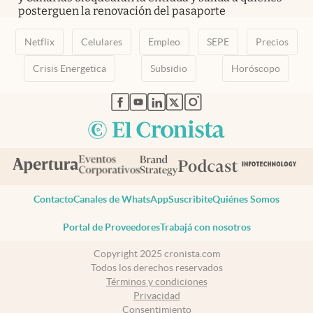
posterguen la renovación del pasaporte
Netflix
Celulares
Empleo
SEPE
Precios
Crisis Energetica
Subsidio
Horóscopo
abre en nueva pestaña
abre en nueva pestaña
abre en nueva pestaña
abre en nueva pestaña
abre en nueva pestaña
Contacto
Canales de WhatsApp
Suscribite
Quiénes Somos
Portal de Proveedores
Trabajá con nosotros
Copyright 2025 cronista.com
Todos los derechos reservados
Términos y condiciones
Privacidad
Consentimiento