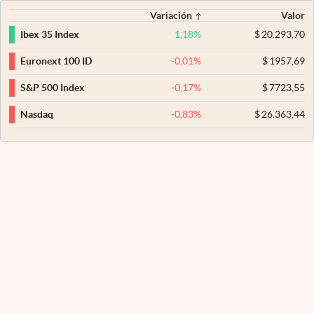
Variación
Valor
1,18
%
$
20.293,70
Ibex 35 Index
-0,01
%
$
1957,69
Euronext 100 ID
-0,17
%
$
7723,55
S&P 500 Index
-0,83
%
$
26.363,44
Nasdaq