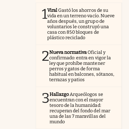
1
Viral
Gastó los ahorros de su
vida en un terreno vacío. Nueve
años después, un grupo de
voluntarios le construyó una
casa con 850 bloques de
plástico reciclado
2
Nueva normativa
Oficial y
confirmado: entra en vigor la
ley que prohíbe mantener
perros y gatos de forma
habitual en balcones, sótanos,
terrazas y patios
3
Hallazgo
Arqueólogos se
encuentran con el mayor
tesoro de la humanidad:
recuperan del fondo del mar
una de las 7 maravillas del
mundo