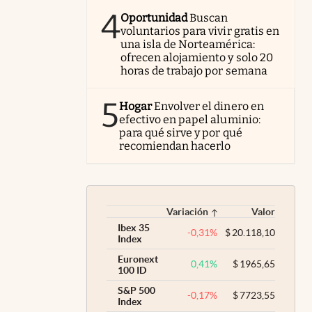
4
Oportunidad
Buscan
voluntarios para vivir gratis en
una isla de Norteamérica:
ofrecen alojamiento y solo 20
horas de trabajo por semana
5
Hogar
Envolver el dinero en
efectivo en papel aluminio:
para qué sirve y por qué
recomiendan hacerlo
Variación
Valor
Ibex 35
-0,31
%
$
20.118,10
Index
Euronext
0,41
%
$
1965,65
100 ID
S&P 500
-0,17
%
$
7723,55
Index