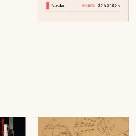
-0,06
%
$
26.348,35
Nasdaq