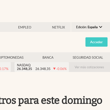
Edición:
España
EMPLEO
NETFLIX
Argentina
Acceder
España
México
RIPTOMONEDAS
BANCA
SEGURIDAD SOCIAL
USA
NASDAQ
Colombia
Ver más cotizaciones
0.17
%
26.348,35
26.348,35
-0.06
%
Uruguay
stros para este domingo