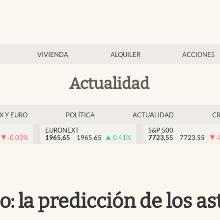
VIVIENDA
ALQUILER
ACCIONES
Actualidad
EX Y EURO
POLÍTICA
ACTUALIDAD
C
EURONEXT
S&P 500
-0.03
%
1965,65
1965,65
0.41
%
7723,55
7723,55
-
: la predicción de los a