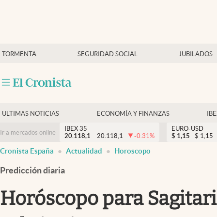
Últimas Noticias
TORMENTA
SEGURIDAD SOCIAL
JUBILADOS
Economía y finanzas
Política
Actualidad
Criptomonedas
ULTIMAS NOTICIAS
ECONOMÍA Y FINANZAS
IB
IBEX 35
EURO-USD
Ir a mercados online
20.118,1
20.118,1
-0.31
%
$
1,15
$
1,15
Cronista España
Actualidad
Horoscopo
Predicción diaria
Horóscopo para Sagitario