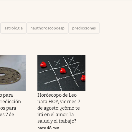
astrologia
nauthoroscopoesp
predicciones
o para
Horóscopo de Leo
predicción
para HOY, viernes 7
ros para
de agosto: ¿cómo te
es 7 de
irá en el amor, la
salud y el trabajo?
hace 48 min