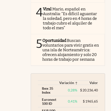
4
Viral
Mario, español en
Australia: “Es difícil aguantar
la soledad, pero en 4 horas de
trabajo cubro el alquiler de
todo el mes”
5
Oportunidad
Buscan
voluntarios para vivir gratis en
una isla de Norteamérica:
ofrecen alojamiento y solo 20
horas de trabajo por semana
Variación
Valor
Ibex 35
0,28
%
$
20.236,40
Index
Euronext
0,41
%
$
1965,65
100 ID
S&P 500