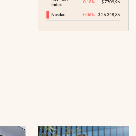
-0,18
%
$
7709,96
Index
-0,06
%
$
26.348,35
Nasdaq