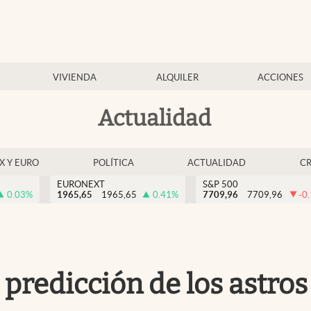
VIVIENDA
ALQUILER
ACCIONES
Actualidad
EX Y EURO
POLÍTICA
ACTUALIDAD
C
EURONEXT
S&P 500
0.03
%
1965,65
1965,65
0.41
%
7709,96
7709,96
-0
 predicción de los astros