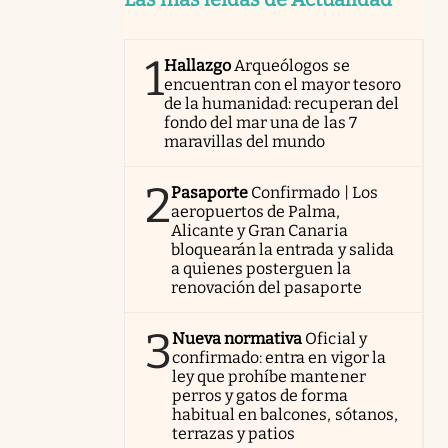
1
Hallazgo
Arqueólogos se
encuentran con el mayor tesoro
de la humanidad: recuperan del
fondo del mar una de las 7
maravillas del mundo
2
Pasaporte
Confirmado | Los
aeropuertos de Palma,
Alicante y Gran Canaria
bloquearán la entrada y salida
a quienes posterguen la
renovación del pasaporte
3
Nueva normativa
Oficial y
confirmado: entra en vigor la
ley que prohíbe mantener
perros y gatos de forma
habitual en balcones, sótanos,
terrazas y patios