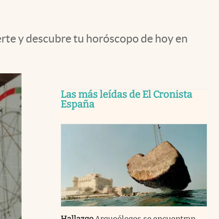
uerte y descubre tu horóscopo de hoy en
Las más leídas de El Cronista
España
Hallazgo
Arqueólogos se encuentran