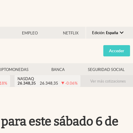
Edición:
España
EMPLEO
NETFLIX
Argentina
Acceder
España
México
RIPTOMONEDAS
BANCA
SEGURIDAD SOCIAL
USA
NASDAQ
Colombia
Ver más cotizaciones
.18
%
26.348,35
26.348,35
-0.06
%
Uruguay
 para este sábado 6 de