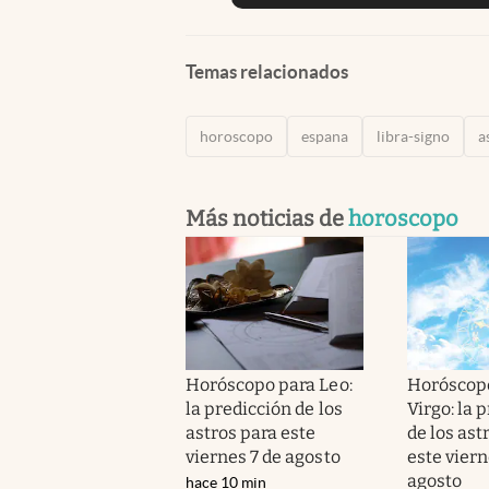
Temas relacionados
horoscopo
espana
libra-signo
a
Más noticias de
horoscopo
Horóscopo para Leo:
Horóscop
la predicción de los
Virgo: la 
astros para este
de los ast
viernes 7 de agosto
este viern
agosto
hace 10 min