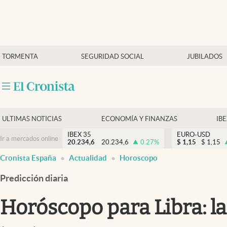
Últimas Noticias
TORMENTA
SEGURIDAD SOCIAL
JUBILADOS
Economía y finanzas
Política
Actualidad
Criptomonedas
ULTIMAS NOTICIAS
ECONOMÍA Y FINANZAS
IB
IBEX 35
EURO-USD
Ir a mercados online
20.234,6
20.234,6
0.27
%
$
1,15
$
1,15
Cronista España
Actualidad
Horoscopo
Predicción diaria
Horóscopo para Libra: la