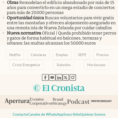
Obras
Remodelan el edificio abandonado por más de 15
años para convertirlo en un mega estadio de conciertos
para más de 20.000 personas
Oportunidad única
Buscan voluntarios para vivir gratis
entre las montañas y ofrecen alojamiento asegurado en
una remota isla de Nueva Zelanda por cuidar caballos
Nueva normativa
Oficial | Queda prohibido tener perros
y gatos de forma habitual en balcones, terrazas y
sótanos: las multas alcanzan los 50.000 euros
Netflix
Celulares
Empleo
SEPE
Precios
Crisis Energetica
Subsidio
Horóscopo
abre en nueva pestaña
abre en nueva pestaña
abre en nueva pestaña
abre en nueva pestaña
abre en nueva pestaña
Contacto
Canales de WhatsApp
Suscribite
Quiénes Somos