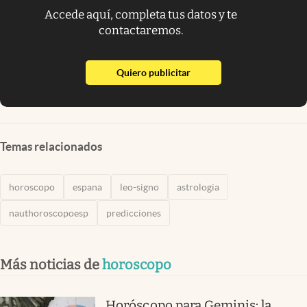
Accede aquí, completa tus datos y te
contactaremos.
abre en nueva pestaña
Quiero publicitar
Temas relacionados
horoscopo
espana
leo-signo
astrologia
nauthoroscopoesp
predicciones
Más noticias de
horoscopo
Horóscopo para Geminis: la