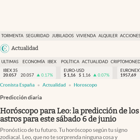
Últimas Noticias
TORMENTA
SEGURIDAD
JUBILADOS
VIVIENDA
ALQUILER
ACCIONE
Economía y finanzas
SOCIAL
Argentina
Actualidad
Política
España
Actualidad
ULTIMAS
ECONOMÍA
IBEX
POLÍTICA
ACTUALIDAD
CRIPTOMONE
México
NOTICIAS
Y
Y
IBEX 35
EURO-USD
EURONEX
Criptomonedas
20.057
20.057
0.17
%
$
1,16
$
1,16
0.07
%
1957,69
USA
FINANZAS
EURO
Cronista España
Actualidad
Horoscopo
Colombia
España
Uruguay
Predicción diaria
Horóscopo para Leo: la predicción de los
astros para este sábado 6 de junio
Pronóstico de tu futuro. Tu horóscopo según tu signo
zodiacal. Leo, que no te sorprenda ninguna cosa y