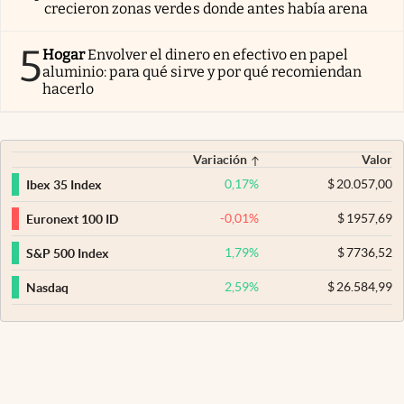
crecieron zonas verdes donde antes había arena
5
Hogar
Envolver el dinero en efectivo en papel
aluminio: para qué sirve y por qué recomiendan
hacerlo
Variación
Valor
0,17
%
$
20.057,00
Ibex 35 Index
-0,01
%
$
1957,69
Euronext 100 ID
1,79
%
$
7736,52
S&P 500 Index
2,59
%
$
26.584,99
Nasdaq