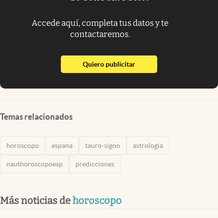
Accede aquí, completa tus datos y te
contactaremos.
abre en nueva pestaña
Quiero publicitar
Temas relacionados
horoscopo
espana
tauro-signo
astrologia
nauthoroscopoesp
predicciones
Más noticias de
horoscopo