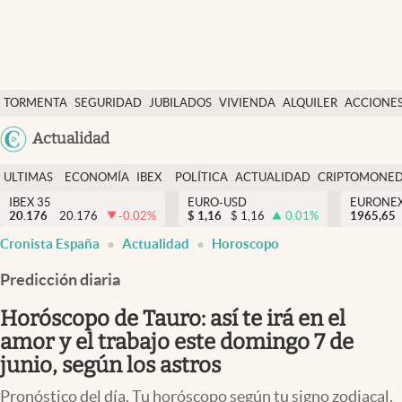
Últimas Noticias
TORMENTA
SEGURIDAD
JUBILADOS
VIVIENDA
ALQUILER
ACCIONE
Economía y finanzas
SOCIAL
Argentina
Actualidad
Política
España
Actualidad
ULTIMAS
ECONOMÍA
IBEX
POLÍTICA
ACTUALIDAD
CRIPTOMONE
México
NOTICIAS
Y
Y
IBEX 35
EURO-USD
EURONE
Criptomonedas
20.176
20.176
-0.02
%
$
1,16
$
1,16
0.01
%
USA
1965,65
FINANZAS
EURO
Cronista España
Actualidad
Horoscopo
Colombia
España
Uruguay
Predicción diaria
Horóscopo de Tauro: así te irá en el
amor y el trabajo este domingo 7 de
junio, según los astros
Pronóstico del día. Tu horóscopo según tu signo zodiacal.