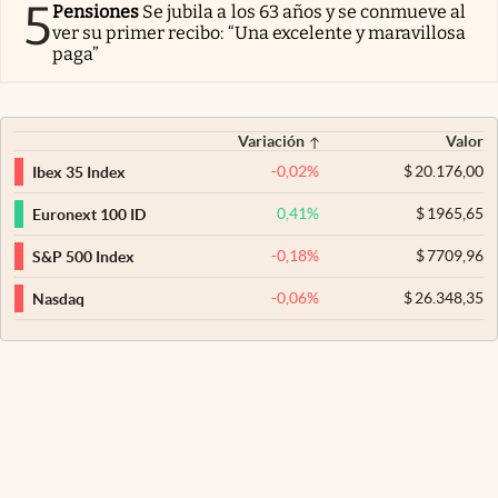
5
Pensiones
Se jubila a los 63 años y se conmueve al
ver su primer recibo: “Una excelente y maravillosa
paga”
Variación
Valor
-0,02
%
$
20.176,00
Ibex 35 Index
0,41
%
$
1965,65
Euronext 100 ID
-0,18
%
$
7709,96
S&P 500 Index
-0,06
%
$
26.348,35
Nasdaq