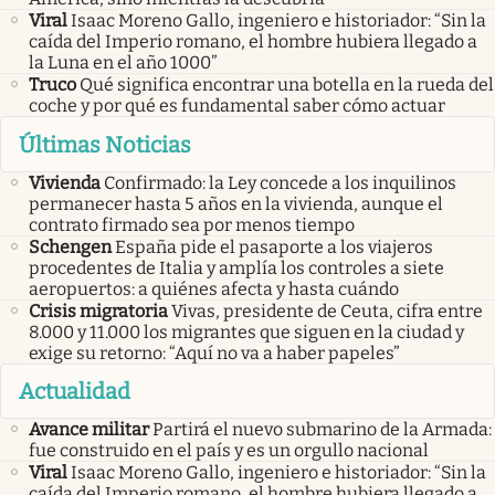
Viral
Isaac Moreno Gallo, ingeniero e historiador: “Sin la
caída del Imperio romano, el hombre hubiera llegado a
la Luna en el año 1000”
Truco
Qué significa encontrar una botella en la rueda del
coche y por qué es fundamental saber cómo actuar
Últimas Noticias
Vivienda
Confirmado: la Ley concede a los inquilinos
permanecer hasta 5 años en la vivienda, aunque el
contrato firmado sea por menos tiempo
Schengen
España pide el pasaporte a los viajeros
procedentes de Italia y amplía los controles a siete
aeropuertos: a quiénes afecta y hasta cuándo
Crisis migratoria
Vivas, presidente de Ceuta, cifra entre
8.000 y 11.000 los migrantes que siguen en la ciudad y
exige su retorno: “Aquí no va a haber papeles”
Actualidad
Avance militar
Partirá el nuevo submarino de la Armada:
fue construido en el país y es un orgullo nacional
Viral
Isaac Moreno Gallo, ingeniero e historiador: “Sin la
caída del Imperio romano, el hombre hubiera llegado a