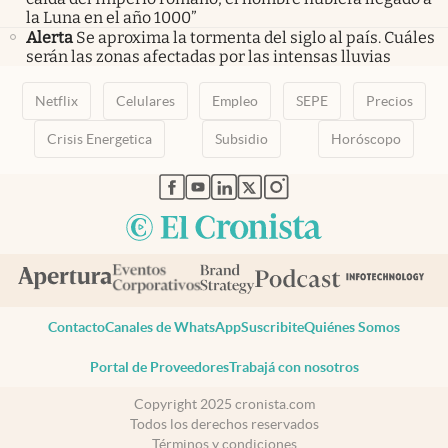
la Luna en el año 1000”
Alerta
Se aproxima la tormenta del siglo al país. Cuáles
serán las zonas afectadas por las intensas lluvias
Netflix
Celulares
Empleo
SEPE
Precios
Crisis Energetica
Subsidio
Horóscopo
abre en nueva pestaña
abre en nueva pestaña
abre en nueva pestaña
abre en nueva pestaña
abre en nueva pestaña
Contacto
Canales de WhatsApp
Suscribite
Quiénes Somos
Portal de Proveedores
Trabajá con nosotros
Copyright 2025 cronista.com
Todos los derechos reservados
Términos y condiciones