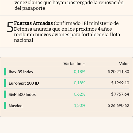
venezolanos que hayan postergado la renovación
del pasaporte
5
Fuerzas Armadas
Confirmado | El ministerio de
Defensa anuncia que en los próximos 4 años
recibirán nuevos aviones para fortalecer la flota
nacional
Variación
Valor
0,18
%
$
20.211,80
Ibex 35 Index
0,18
%
$
1969,10
Euronext 100 ID
0,62
%
$
7757,64
S&P 500 Index
1,30
%
$
26.690,62
Nasdaq