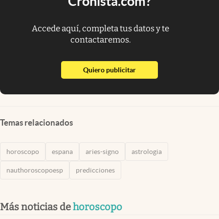
Cronista.com?
Accede aquí, completa tus datos y te
contactaremos.
abre en nueva pestaña
Quiero publicitar
Temas relacionados
horoscopo
espana
aries-signo
astrologia
nauthoroscopoesp
predicciones
Más noticias de
horoscopo