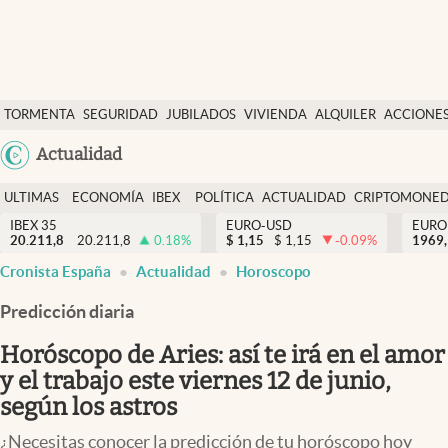
Últimas Noticias
TORMENTA
SEGURIDAD
JUBILADOS
VIVIENDA
ALQUILER
ACCIONE
Economía y finanzas
SOCIAL
Argentina
Actualidad
Política
España
Actualidad
ULTIMAS
ECONOMÍA
IBEX
POLÍTICA
ACTUALIDAD
CRIPTOMONE
México
NOTICIAS
Y
Y
IBEX 35
EURO-USD
EURO
Criptomonedas
20.211,8
20.211,8
0.18
%
$
1,15
$
1,15
-0.09
%
USA
1969,
FINANZAS
EURO
Cronista España
Actualidad
Horoscopo
Colombia
España
Uruguay
Predicción diaria
Horóscopo de Aries: así te irá en el amor
y el trabajo este viernes 12 de junio,
según los astros
¿Necesitas conocer la predicción de tu horóscopo hoy