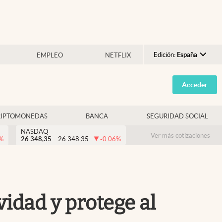
Edición:
España
EMPLEO
NETFLIX
Argentina
Acceder
España
México
RIPTOMONEDAS
BANCA
SEGURIDAD SOCIAL
USA
NASDAQ
Colombia
Ver más cotizaciones
%
26.348,35
26.348,35
-0.06
%
Uruguay
vidad y protege al