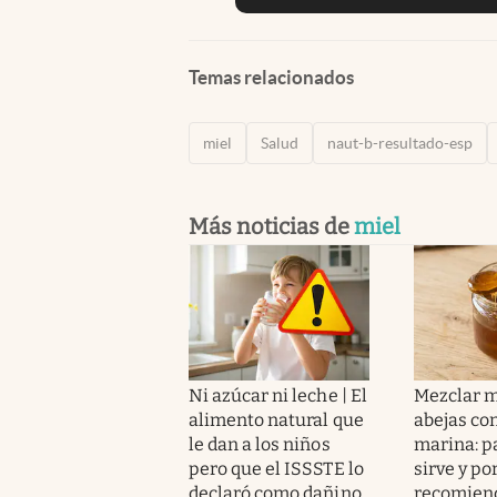
Temas relacionados
miel
Salud
naut-b-resultado-esp
Más noticias de
miel
Ni azúcar ni leche | El
Mezclar m
alimento natural que
abejas con
le dan a los niños
marina: p
pero que el ISSSTE lo
sirve y po
declaró como dañino
recomien