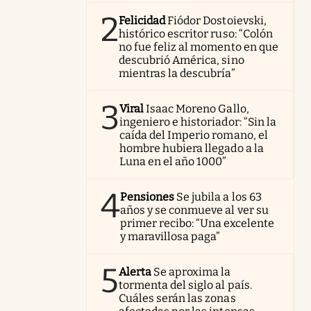
2
Felicidad
Fiódor Dostoievski,
histórico escritor ruso: “Colón
no fue feliz al momento en que
descubrió América, sino
mientras la descubría”
3
Viral
Isaac Moreno Gallo,
ingeniero e historiador: “Sin la
caída del Imperio romano, el
hombre hubiera llegado a la
Luna en el año 1000”
4
Pensiones
Se jubila a los 63
años y se conmueve al ver su
primer recibo: “Una excelente
y maravillosa paga”
5
Alerta
Se aproxima la
tormenta del siglo al país.
Cuáles serán las zonas