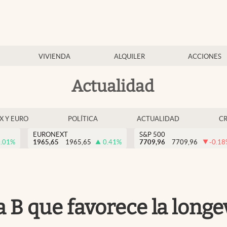
VIVIENDA
ALQUILER
ACCIONES
Actualidad
EX Y EURO
POLÍTICA
ACTUALIDAD
C
EURONEXT
S&P 500
.01
%
1965,65
1965,65
0.41
%
7709,96
7709,96
-0.18
 B que favorece la longe