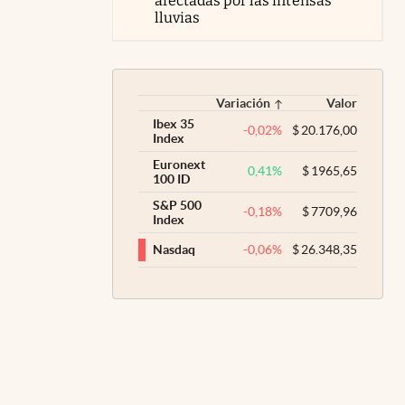
afectadas por las intensas
lluvias
Variación
Valor
Ibex 35
-0,02
%
$
20.176,00
Index
Euronext
0,41
%
$
1965,65
100 ID
S&P 500
-0,18
%
$
7709,96
Index
-0,06
%
$
26.348,35
Nasdaq