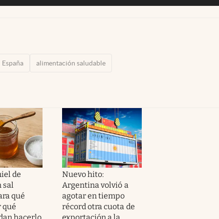
España
alimentación saludable
iel de
Nuevo hito:
 sal
Argentina volvió a
ara qué
agotar en tiempo
r qué
récord otra cuota de
dan hacerlo
exportación a la