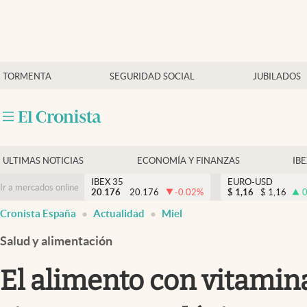
Últimas Noticias
TORMENTA
SEGURIDAD SOCIAL
JUBILADOS
Economía y finanzas
Política
Actualidad
Criptomonedas
ULTIMAS NOTICIAS
ECONOMÍA Y FINANZAS
IB
IBEX 35
EURO-USD
Ir a mercados online
20.176
20.176
-0.02
%
$
1,16
$
1,16
0
Cronista España
Actualidad
Miel
Salud y alimentación
El alimento con vitamina