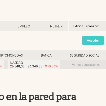
Edición:
España
EMPLEO
NETFLIX
Argentina
Acceder
España
México
RIPTOMONEDAS
BANCA
SEGURIDAD SOCIAL
USA
NASDAQ
Colombia
Ver más cotizaciones
%
26.348,35
26.348,35
-0.06
%
Uruguay
 en la pared para