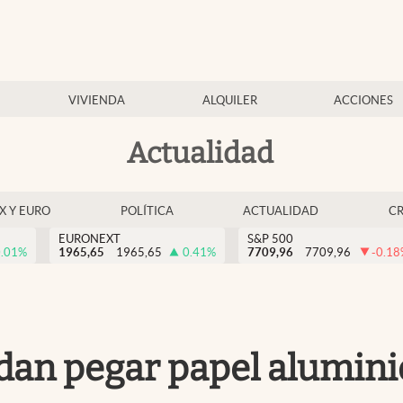
VIVIENDA
ALQUILER
ACCIONES
Actualidad
EX Y EURO
POLÍTICA
ACTUALIDAD
C
EURONEXT
S&P 500
.01
%
1965,65
1965,65
0.41
%
7709,96
7709,96
-0.18
an pegar papel aluminio