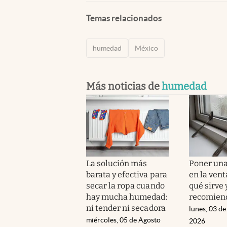
Temas relacionados
humedad
México
Más noticias de
humedad
La solución más
Poner una
barata y efectiva para
en la vent
secar la ropa cuando
qué sirve 
hay mucha humedad:
recomien
ni tender ni secadora
lunes, 03 de
miércoles, 05 de Agosto
2026