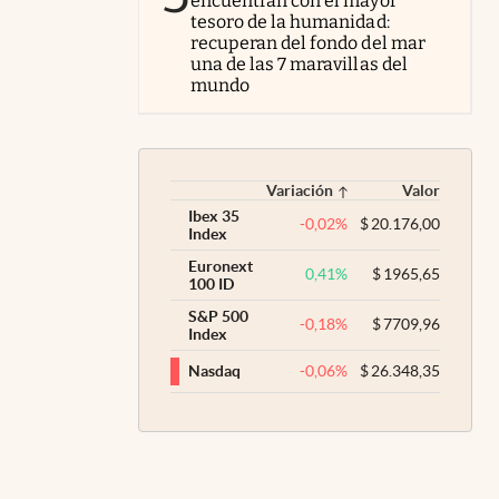
encuentran con el mayor
tesoro de la humanidad:
recuperan del fondo del mar
una de las 7 maravillas del
mundo
Variación
Valor
Ibex 35
-0,02
%
$
20.176,00
Index
Euronext
0,41
%
$
1965,65
100 ID
S&P 500
-0,18
%
$
7709,96
Index
-0,06
%
$
26.348,35
Nasdaq