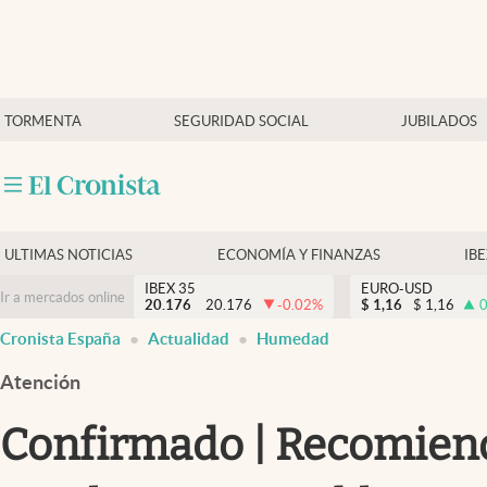
Últimas Noticias
TORMENTA
SEGURIDAD SOCIAL
JUBILADOS
Economía y finanzas
Política
Actualidad
Criptomonedas
ULTIMAS NOTICIAS
ECONOMÍA Y FINANZAS
IB
IBEX 35
EURO-USD
Ir a mercados online
20.176
20.176
-0.02
%
$
1,16
$
1,16
0
Cronista España
Actualidad
Humedad
Atención
Confirmado | Recomiend