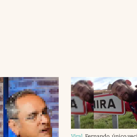
Viral
.
Fernando, único vec