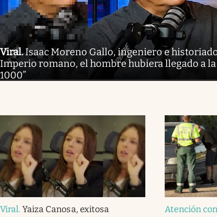
Viral
.
Isaac Moreno Gallo, ingeniero e historiador
Imperio romano, el hombre hubiera llegado a la
1000”
Viral
.
Yaiza Canosa, exitosa
Atención co