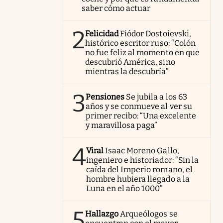
saber cómo actuar
2
Felicidad
Fiódor Dostoievski,
histórico escritor ruso: “Colón
no fue feliz al momento en que
descubrió América, sino
mientras la descubría”
3
Pensiones
Se jubila a los 63
años y se conmueve al ver su
primer recibo: “Una excelente
y maravillosa paga”
4
Viral
Isaac Moreno Gallo,
ingeniero e historiador: “Sin la
caída del Imperio romano, el
hombre hubiera llegado a la
Luna en el año 1000”
5
Hallazgo
Arqueólogos se