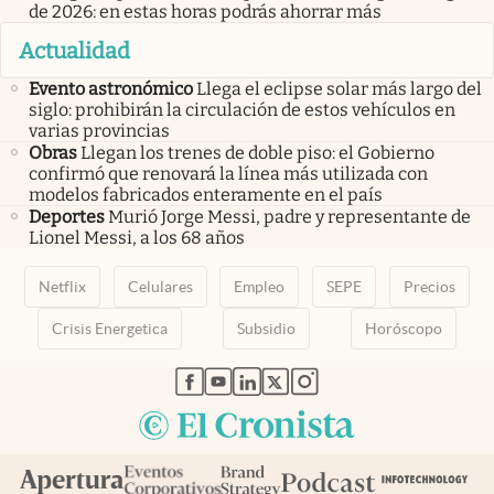
de 2026: en estas horas podrás ahorrar más
Actualidad
Evento astronómico
Llega el eclipse solar más largo del
siglo: prohibirán la circulación de estos vehículos en
varias provincias
Obras
Llegan los trenes de doble piso: el Gobierno
confirmó que renovará la línea más utilizada con
modelos fabricados enteramente en el país
Deportes
Murió Jorge Messi, padre y representante de
Lionel Messi, a los 68 años
Netflix
Celulares
Empleo
SEPE
Precios
Crisis Energetica
Subsidio
Horóscopo
abre en nueva pestaña
abre en nueva pestaña
abre en nueva pestaña
abre en nueva pestaña
abre en nueva pestaña