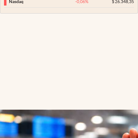
-0,06
%
$
26.348,35
Nasdaq