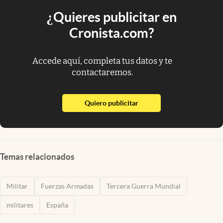
¿Quieres publicitar en
Cronista.com?
Accede aquí, completa tus datos y te
contactaremos.
abre en nueva pestaña
Quiero publicitar
Temas relacionados
Militar
Fuerzas Armadas
Tercera Guerra Mundial
militares
España