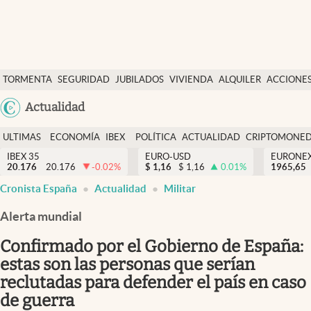
Últimas Noticias
TORMENTA
SEGURIDAD
JUBILADOS
VIVIENDA
ALQUILER
ACCIONE
Economía y finanzas
SOCIAL
Argentina
Actualidad
Política
España
Actualidad
ULTIMAS
ECONOMÍA
IBEX
POLÍTICA
ACTUALIDAD
CRIPTOMONE
México
NOTICIAS
Y
Y
IBEX 35
EURO-USD
EURONE
Criptomonedas
20.176
20.176
-0.02
%
$
1,16
$
1,16
0.01
%
USA
1965,65
FINANZAS
EURO
Cronista España
Actualidad
Militar
Colombia
España
Uruguay
Alerta mundial
Confirmado por el Gobierno de España:
estas son las personas que serían
reclutadas para defender el país en caso
de guerra