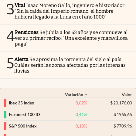
3
Viral
Isaac Moreno Gallo, ingeniero e historiador:
“Sin la caída del Imperio romano, el hombre
hubiera llegado a la Luna en el año 1000”
4
Pensiones
Se jubila a los 63 años y se conmueve al
ver su primer recibo: “Una excelente y maravillosa
paga”
5
Alerta
Se aproxima la tormenta del siglo al país.
Cuáles serán las zonas afectadas por las intensas
lluvias
Variación
Valor
-0,02
%
$
20.176,00
Ibex 35 Index
0,41
%
$
1965,65
Euronext 100 ID
-0,18
%
$
7709,96
S&P 500 Index