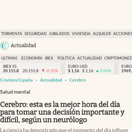
Últimas Noticias
TORMENTA
SEGURIDAD
JUBILADOS
VIVIENDA
ALQUILER
ACCIONE
Economía y finanzas
SOCIAL
Argentina
Actualidad
Política
España
Actualidad
ULTIMAS
ECONOMÍA
IBEX
POLÍTICA
ACTUALIDAD
CRIPTOMONE
México
NOTICIAS
Y
Y
IBEX 35
EURO-USD
EURO
Criptomonedas
20.155,8
20.155,8
-0.10
%
$
1,16
$
1,16
0.04
%
USA
1969,
FINANZAS
EURO
Cronista España
Actualidad
Cerebro
Colombia
España
Uruguay
Salud mental
Cerebro: esta es la mejor hora del día
para tomar una decisión importante y
difícil, según un neurólogo
La ciencia ha demostrado que el momento del día influye