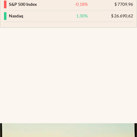
-0,18
%
$
7709,96
S&P 500 Index
1,30
%
$
26.690,62
Nasdaq