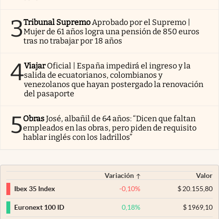
3
Tribunal Supremo
Aprobado por el Supremo |
Mujer de 61 años logra una pensión de 850 euros
tras no trabajar por 18 años
4
Viajar
Oficial | España impedirá el ingreso y la
salida de ecuatorianos, colombianos y
venezolanos que hayan postergado la renovación
del pasaporte
5
Obras
José, albañil de 64 años: “Dicen que faltan
empleados en las obras, pero piden de requisito
hablar inglés con los ladrillos”
Variación
Valor
-0,10
%
$
20.155,80
Ibex 35 Index
0,18
%
$
1969,10
Euronext 100 ID