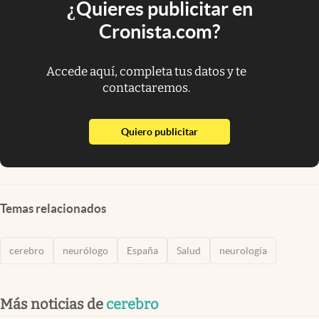
¿Quieres publicitar en
Cronista.com?
Accede aquí, completa tus datos y te
contactaremos.
abre en nueva pestaña
Quiero publicitar
Temas relacionados
cerebro
neurólogo
España
Salud
neurología
Más noticias de
cerebro