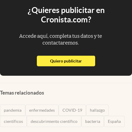
¿Quieres publicitar en
Cronista.com?
Accede aquí, completa tus datos y te
contactaremos.
abre en nueva pestaña
Quiero publicitar
Temas relacionados
pandemia
enfermedades
COVID-19
hallazgo
científicos
descubrimiento científico
bacteria
España