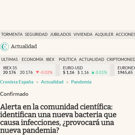
Últimas Noticias
TORMENTA
SEGURIDAD
JUBILADOS
VIVIENDA
ALQUILER
ACCIONE
Economía y finanzas
SOCIAL
Argentina
Actualidad
Política
España
Actualidad
ULTIMAS
ECONOMÍA
IBEX
POLÍTICA
ACTUALIDAD
CRIPTOMONE
México
NOTICIAS
Y
Y
IBEX 35
EURO-USD
EURONE
Criptomonedas
20.176
20.176
-0.02
%
$
1,16
$
1,16
0.01
%
USA
1965,65
FINANZAS
EURO
Cronista España
Actualidad
Pandemia
Colombia
España
Uruguay
Confirmado
Alerta en la comunidad científica:
identifican una nueva bacteria que
causa infecciones, ¿provocará una
nueva pandemia?