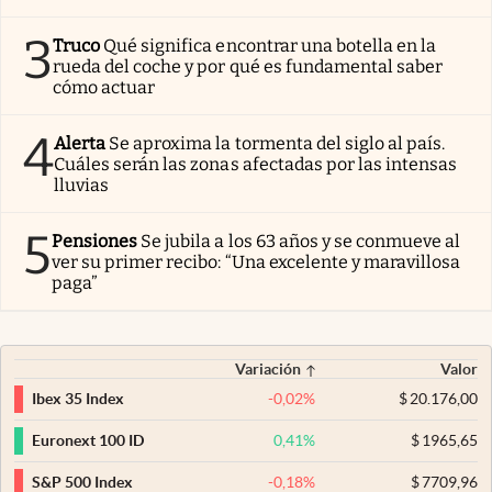
3
Truco
Qué significa encontrar una botella en la
rueda del coche y por qué es fundamental saber
cómo actuar
4
Alerta
Se aproxima la tormenta del siglo al país.
Cuáles serán las zonas afectadas por las intensas
lluvias
5
Pensiones
Se jubila a los 63 años y se conmueve al
ver su primer recibo: “Una excelente y maravillosa
paga”
Variación
Valor
-0,02
%
$
20.176,00
Ibex 35 Index
0,41
%
$
1965,65
Euronext 100 ID
-0,18
%
$
7709,96
S&P 500 Index