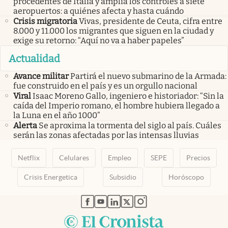
procedentes de Italia y amplía los controles a siete
aeropuertos: a quiénes afecta y hasta cuándo
Crisis migratoria
Vivas, presidente de Ceuta, cifra entre
8.000 y 11.000 los migrantes que siguen en la ciudad y
exige su retorno: “Aquí no va a haber papeles”
Actualidad
Avance militar
Partirá el nuevo submarino de la Armada:
fue construido en el país y es un orgullo nacional
Viral
Isaac Moreno Gallo, ingeniero e historiador: “Sin la
caída del Imperio romano, el hombre hubiera llegado a
la Luna en el año 1000”
Alerta
Se aproxima la tormenta del siglo al país. Cuáles
serán las zonas afectadas por las intensas lluvias
Netflix
Celulares
Empleo
SEPE
Precios
Crisis Energetica
Subsidio
Horóscopo
abre en nueva pestaña
abre en nueva pestaña
abre en nueva pestaña
abre en nueva pestaña
abre en nueva pestaña