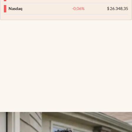
-0,06
%
$
26.348,35
Nasdaq