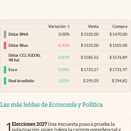
Variación
Venta
Compra
0,00
%
$
1520,00
$
1470,00
Dólar BNA
-0,33
%
$
1525,00
$
1505,00
Dólar Blue
Dólar CCL (GD30,
0,87
%
$
1585,52
$
1576,89
48 hs)
0,08
%
$
1733,27
$
1731,97
Euro
0,05
%
$
295,03
$
294,82
Real brasileño
Las más leídas de Economía y Política
1
Elecciones 2027
Una encuesta puso a prueba la
polarización: quién lidera la carrera presidencial y