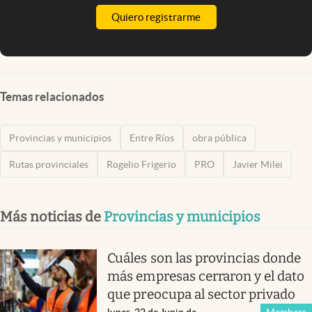
Quiero registrarme
Temas relacionados
Provincias y municipios
Entre Ríos
obra pública
Rutas provinciales
Rogelio Frigerio
PRO
Javier Milei
Más noticias de
Provincias y municipios
Cuáles son las provincias donde
más empresas cerraron y el dato
que preocupa al sector privado
lunes, 22 de Junio de
Members