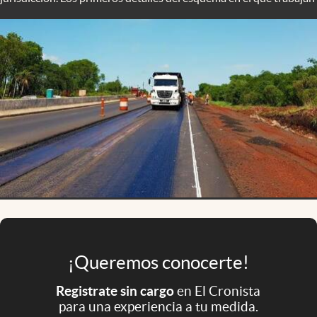
Infotechnology
Clase
Clima
Mundial 2026
Eventos Corporativos
El Cronista Studio
Mediakit
abre en nueva pestaña
Argentina
¡Queremos conocerte!
Registrate sin cargo
en El Cronista
para una experiencia a tu medida.