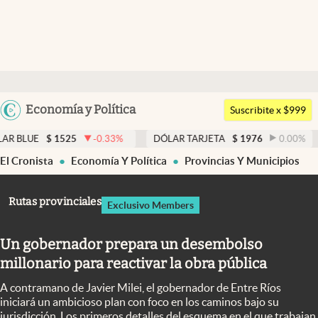
Últimas noticias
Dólar
Argentina
Economía y Política
Members
Suscribite x $999
España
Economía y Política
525
-0.33
%
DÓLAR TARJETA
$
1976
0.00
%
DÓLAR M
México
El Cronista
Economía Y Política
Provincias Y Municipios
Finanzas y Mercados
USA
Mercados Online
Colombia
Rutas provinciales
Exclusivo Members
Uruguay
Negocios
Un gobernador prepara un desembolso
Columnistas
millonario para reactivar la obra pública
Otras secciones
A contramano de Javier Milei, el gobernador de Entre Ríos
Apertura
iniciará un ambicioso plan con foco en los caminos bajo su
jurisdicción. Los primeros detalles del esquema en el que trabajan