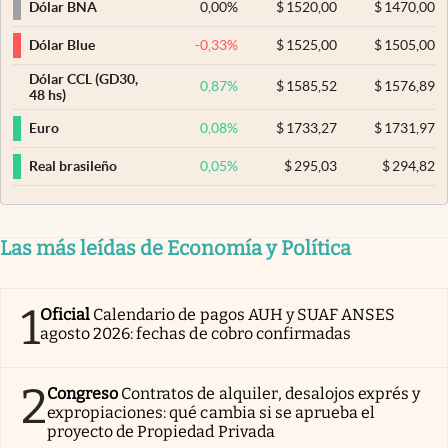
0,00
%
$
1520,00
$
1470,00
Dólar BNA
-0,33
%
$
1525,00
$
1505,00
Dólar Blue
Dólar CCL (GD30,
0,87
%
$
1585,52
$
1576,89
48 hs)
0,08
%
$
1733,27
$
1731,97
Euro
0,05
%
$
295,03
$
294,82
Real brasileño
Las más leídas de Economía y Política
1
Oficial
Calendario de pagos AUH y SUAF ANSES
agosto 2026: fechas de cobro confirmadas
2
Congreso
Contratos de alquiler, desalojos exprés y
expropiaciones: qué cambia si se aprueba el
proyecto de Propiedad Privada