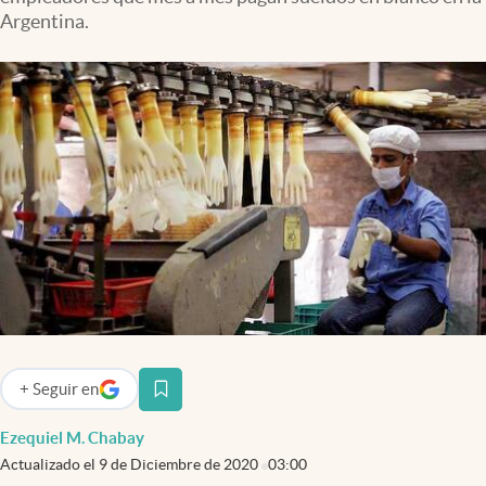
Infotechnology
Argentina.
Clase
Clima
Mundial 2026
Eventos Corporativos
El Cronista Studio
Mediakit
abre en nueva pestaña
Argentina
+
Seguir
en
abre en nueva pestaña
Ezequiel M. Chabay
Actualizado el
9 de Diciembre de 2020
03:00