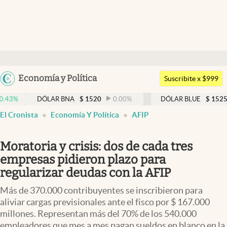
Últimas noticias
Dólar
Argentina
Economía y Política
Members
Suscribite x $999
España
Economía y Política
DÓLAR BNA
$
1520
0.00
%
DÓLAR BLUE
$
1525
-0.33
México
El Cronista
Economía Y Política
AFIP
Finanzas y Mercados
USA
Mercados Online
Colombia
Moratoria y crisis: dos de cada tres
Uruguay
Negocios
empresas pidieron plazo para
regularizar deudas con la AFIP
Columnistas
Más de 370.000 contribuyentes se inscribieron para
Otras secciones
aliviar cargas previsionales ante el fisco por $ 167.000
millones. Representan más del 70% de los 540.000
Apertura
empleadores que mes a mes pagan sueldos en blanco en la