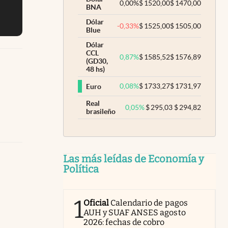
0,00
%
$
1520,00
$
1470,00
BNA
Dólar
-0,33
%
$
1525,00
$
1505,00
Blue
Dólar
CCL
0,87
%
$
1585,52
$
1576,89
(GD30,
48 hs)
0,08
%
$
1733,27
$
1731,97
Euro
Real
0,05
%
$
295,03
$
294,82
brasileño
Las más leídas de Economía y
Política
1
Oficial
Calendario de pagos
AUH y SUAF ANSES agosto
2026: fechas de cobro