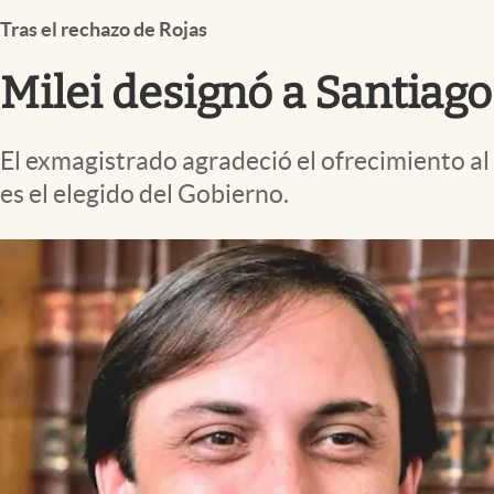
Infotechnology
Tras el rechazo de Rojas
Clase
Milei designó a Santiago
Clima
Mundial 2026
El exmagistrado agradeció el ofrecimiento al
Eventos Corporativos
es el elegido del Gobierno.
El Cronista Studio
Mediakit
abre en nueva pestaña