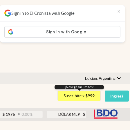
×
Sign in to El Cronista with Google
Edición:
Argentina
¡Navegá sin limites!
Argentina
Suscribite x $999
Ingresá
España
México
abre
0.00
%
DÓLAR MEP
$
1526,03
0.43
%
USA
Colombia