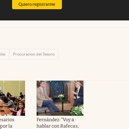
Quiero registrarme
ilei
Procuracion del Tesoro
sarios
Fernández: "Voy a
por la
hablar con Rafecas,