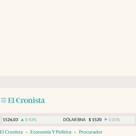
Últimas noticias
Dólar
Members
Economía y Política
Finanzas y Mercados
Mercados Online
Negocios
Columnistas
Otras secciones
0.43
%
DÓLAR BNA
$
1520
0.00
%
Apertura
El Cronista
Economía Y Política
Procurador