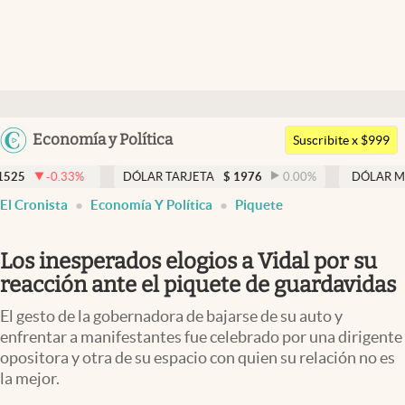
Últimas noticias
Dólar
Argentina
Economía y Política
Members
Suscribite x $999
España
Economía y Política
33
%
DÓLAR TARJETA
$
1976
0.00
%
DÓLAR MEP
$
1526,
México
El Cronista
Economía Y Política
Piquete
Finanzas y Mercados
USA
Mercados Online
Colombia
Los inesperados elogios a Vidal por su
Uruguay
Negocios
reacción ante el piquete de guardavidas
Columnistas
El gesto de la gobernadora de bajarse de su auto y
enfrentar a manifestantes fue celebrado por una dirigente
Otras secciones
opositora y otra de su espacio con quien su relación no es
la mejor.
Apertura