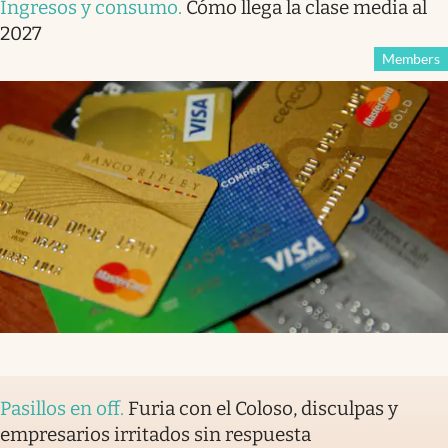
Ingresos y consumo
.
Cómo llega la clase media al
2027
Members
Pasillos en off
.
Furia con el Coloso, disculpas y
empresarios irritados sin respuesta