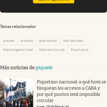
Temas relacionados
piquete
protesta
guardavidas
Mar del plata
María Eugenia Vidal
Gabriela Cerrutti
Elisa Carrió
Más noticias de
piquete
Piquetazo nacional: a qué hora se
bloquean los accesos a CABA y
por qué puntos será imposible
circular
lunes, 18 de Marzo de