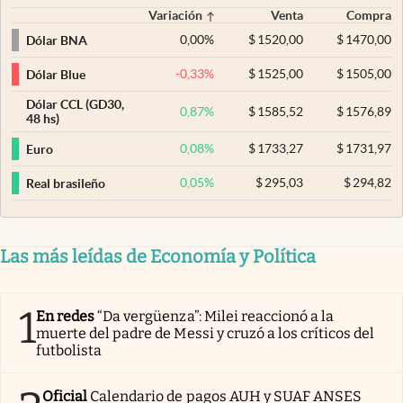
Variación
Venta
Compra
0,00
%
$
1520,00
$
1470,00
Dólar BNA
-0,33
%
$
1525,00
$
1505,00
Dólar Blue
Dólar CCL (GD30,
0,87
%
$
1585,52
$
1576,89
48 hs)
0,08
%
$
1733,27
$
1731,97
Euro
0,05
%
$
295,03
$
294,82
Real brasileño
Las más leídas de Economía y Política
1
En redes
“Da vergüenza”: Milei reaccionó a la
muerte del padre de Messi y cruzó a los críticos del
futbolista
Oficial
Calendario de pagos AUH y SUAF ANSES