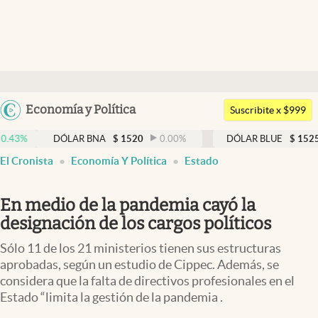
Últimas noticias
Dólar
Argentina
Economía y Política
Members
Suscribite x $999
España
Economía y Política
DÓLAR BNA
$
1520
0.00
%
DÓLAR BLUE
$
1525
-0.3
México
El Cronista
Economía Y Política
Estado
Finanzas y Mercados
USA
Mercados Online
Colombia
En medio de la pandemia cayó la
Uruguay
Negocios
designación de los cargos políticos
Columnistas
Sólo 11 de los 21 ministerios tienen sus estructuras
aprobadas, según un estudio de Cippec. Además, se
Otras secciones
considera que la falta de directivos profesionales en el
Estado “limita la gestión de la pandemia .
Apertura