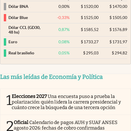
0,00
%
$
1520,00
$
1470,00
Dólar BNA
-0,33
%
$
1525,00
$
1505,00
Dólar Blue
Dólar CCL (GD30,
0,87
%
$
1585,52
$
1576,89
48 hs)
0,08
%
$
1733,27
$
1731,97
Euro
0,05
%
$
295,03
$
294,82
Real brasileño
Las más leídas de Economía y Política
1
Elecciones 2027
Una encuesta puso a prueba la
polarización: quién lidera la carrera presidencial y
cuánto crece la búsqueda de una tercera opción
2
Oficial
Calendario de pagos AUH y SUAF ANSES
agosto 2026: fechas de cobro confirmadas