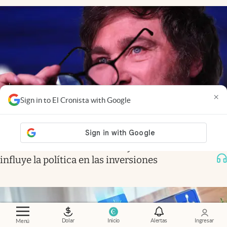
×
Sign in to El Cronista with Google
Economía al día
.
El mercado ya mira a 2027: cómo
influye la política en las inversiones
Dolar
Inicio
Alertas
Ingresar
Menú