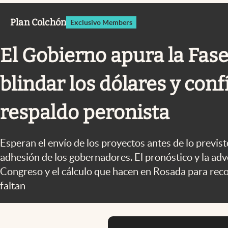
Infotechnology
Plan Colchón
Exclusivo Members
Clase
Clima
El Gobierno apura la Fase
Mundial 2026
blindar los dólares y conf
Eventos Corporativos
El Cronista Studio
respaldo peronista
Mediakit
abre en nueva pestaña
Esperan el envío de los proyectos antes de lo previs
adhesión de los gobernadores. El pronóstico y la adv
Congreso y el cálculo que hacen en Rosada para recol
faltan