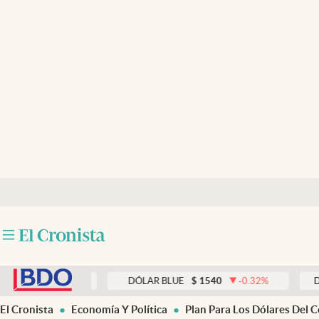
Últimas noticias
Dólar
Members
Economía y Política
Finanzas y Mercados
Mercados Online
Negocios
Columnistas
abre en nueva pestaña
Otras secciones
0.33
%
DÓLAR BLUE
$
1540
-0.32
%
DÓLAR T
Apertura
El Cronista
Economía Y Política
Plan Para Los Dólares Del 