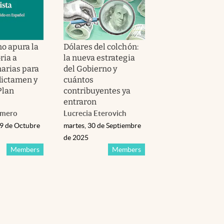
no apura la
Dólares del colchón:
ria a
la nueva estrategia
narias para
del Gobierno y
dictamen y
cuántos
 Plan
contribuyentes ya
entraron
omero
Lucrecia Eterovich
29 de Octubre
martes, 30 de Septiembre
de 2025
Members
Members