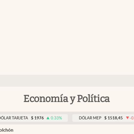
Economía y Política
ARJETA
$
1976
0.33
%
DÓLAR MEP
$
1518,45
-0.05
%
Colchón