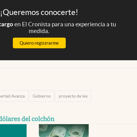
¡Queremos conocerte!
 cargo
en El Cronista para una experiencia a tu
medida.
Quiero registrarme
bertad Avanza
Gobierno
proyecto de ley
 dólares del colchón