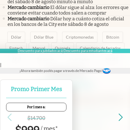
del sábado 8 de agosto minuto a minuto
Mercado cambiario
El dólar sigue al alza: los errores que
conviene evitar cuando todos salen a comprar
Mercado cambiario
Dólar hoy: a cuánto cotiza el oficial
en los bancos de la City este sábado 8 de agosto
Dólar
Dólar Blue
Criptomonedas
Bitcoin
Fintech
Merval
Quiniela
Calendario de feriados
Descuento para jubilados acá
Descuento para estudiantes acá
|
AFIP
Paritarias
Inversiones
ANSES
|
¡Ahora también podés pagar a través de Mercado Pago!
abre en nueva pestaña
abre en nueva pestaña
abre en nueva pestaña
abre en nueva pestaña
abre en nueva pestaña
Promo Primer Mes
Por 1 mes a:
Contacto
Canales de WhatsApp
Suscribite
Quiénes Somos
$
14.700
Portal de Proveedores
Trabajá con nosotros
/
mes
*