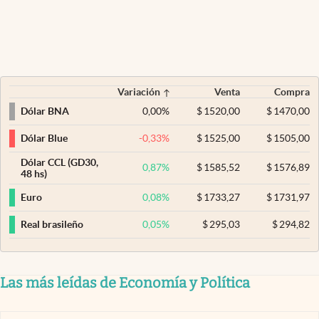
Variación
Venta
Compra
0,00
%
$
1520,00
$
1470,00
Dólar BNA
-0,33
%
$
1525,00
$
1505,00
Dólar Blue
Dólar CCL (GD30,
0,87
%
$
1585,52
$
1576,89
48 hs)
0,08
%
$
1733,27
$
1731,97
Euro
0,05
%
$
295,03
$
294,82
Real brasileño
Las más leídas de Economía y Política