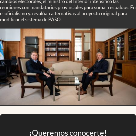
cambios electorales, el ministro del Interior intensificó las
Infotechnology
reuniones con mandatarios provinciales para sumar respaldos. En
el oficialismo ya evalúan alternativas al proyecto original para
Clase
modificar el sistema de PASO.
Clima
Mundial 2026
Eventos Corporativos
El Cronista Studio
Mediakit
abre en nueva pestaña
Argentina
¡Queremos conocerte!