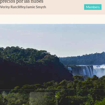
precios por las nubes
Verity Ratcliffe
y
Jamie Smyth
Members