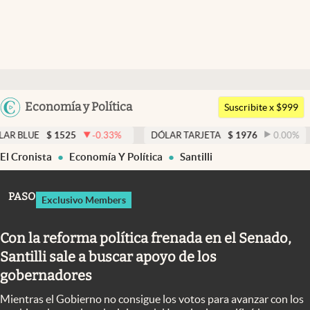
Últimas noticias
Dólar
Argentina
Economía y Política
Members
Suscribite x $999
España
Economía y Política
525
-0.33
%
DÓLAR TARJETA
$
1976
0.00
%
DÓLAR M
México
El Cronista
Economía Y Política
Santilli
Finanzas y Mercados
USA
Mercados Online
Colombia
PASO
Exclusivo Members
Uruguay
Negocios
Con la reforma política frenada en el Senado,
Columnistas
Santilli sale a buscar apoyo de los
Otras secciones
gobernadores
Apertura
Mientras el Gobierno no consigue los votos para avanzar con los