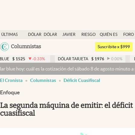
Últimas noticias
ÚLTIMAS
DÓLAR
DÓLAR
JAVIER
RIESGO
QUIÉN ES
FORO
Dólar
NOTICIAS
BLUE
MILEI
PAÍS
QUIÉN
Argentina
Columnistas
Members
Suscribite x $999
España
Economía y Política
525
-0.33
%
DÓLAR TARJETA
$
1976
0.00
%
DÓLAR M
México
oy: cuál es la cotización del sábado 8 de agosto minuto a minuto
Dó
Finanzas y Mercados
USA
El Cronista
Columnistas
Déficit Cuasifiscal
Mercados Online
Colombia
Uruguay
Enfoque
Negocios
La segunda máquina de emitir: el déficit
Columnistas
cuasifiscal
Otras secciones
Apertura