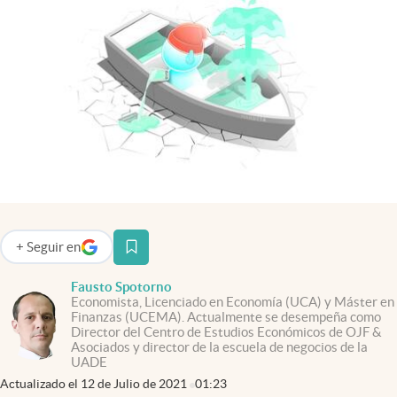
Infotechnology
Clase
Clima
Mundial 2026
Eventos Corporativos
El Cronista Studio
Mediakit
abre en nueva pestaña
+
Seguir
en
abre en nueva pestaña
Argentina
Fausto Spotorno
Economista, Licenciado en Economía (UCA) y Máster en
Finanzas (UCEMA). Actualmente se desempeña como
Director del Centro de Estudios Económicos de OJF &
Asociados y director de la escuela de negocios de la
UADE
Actualizado el
12 de Julio de 2021
01:23