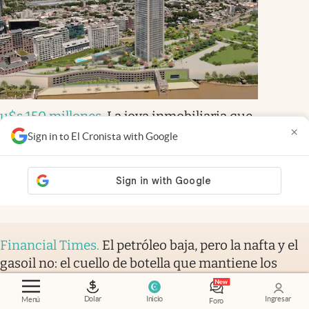
u$s 150 millones
.
La joya inmobiliaria que
×
“se vende sola”: será la nueva torre más alta
Sign in to El Cronista with Google
del país y dará 100% al río
Micaela Mura
Members
Financial Times
.
El petróleo baja, pero la nafta y el
gasoil no: el cuello de botella que mantiene los
precios por las nubes
Verity Ratcliffe
y
Jamie Smyth
Members
Dolar
Inicio
Ingresar
Menú
Foro