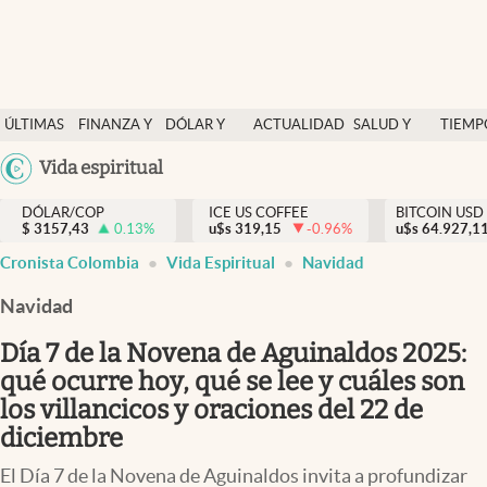
Finanzas y economía
ÚLTIMAS
FINANZA Y
DÓLAR Y
ACTUALIDAD
SALUD Y
TIEMP
Salud y nutrición
NOTICIAS
ECONOMÍA
MERCADOS
NUTRICIÓN
LIBRE
Argentina
Vida espiritual
Vida espiritual
España
Actualidad
DÓLAR/COP
ICE US COFFEE
BITCOIN USD
$
3157,43
0.13
%
u$s
319,15
-0.96
%
u$s
México
64.927,1
Tiempo libre
Cronista Colombia
Vida Espiritual
Navidad
USA
Dólar y mercados
Colombia
Navidad
Uruguay
Curiosidades
Día 7 de la Novena de Aguinaldos 2025:
qué ocurre hoy, qué se lee y cuáles son
Colombia
los villancicos y oraciones del 22 de
diciembre
El Día 7 de la Novena de Aguinaldos invita a profundizar