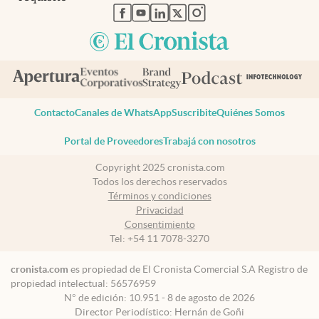
abre en nueva pestaña
abre en nueva pestaña
abre en nueva pestaña
abre en nueva pestaña
abre en nueva pestaña
Contacto
Canales de WhatsApp
Suscribite
Quiénes Somos
Portal de Proveedores
Trabajá con nosotros
Copyright 2025 cronista.com
Todos los derechos reservados
Términos y condiciones
Privacidad
Consentimiento
Tel:
+54 11 7078-3270
cronista.com
es propiedad de El Cronista Comercial S.A Registro de
propiedad intelectual: 56576959
N° de edición: 10.951 - 8 de agosto de 2026
Director Periodístico: Hernán de Goñi