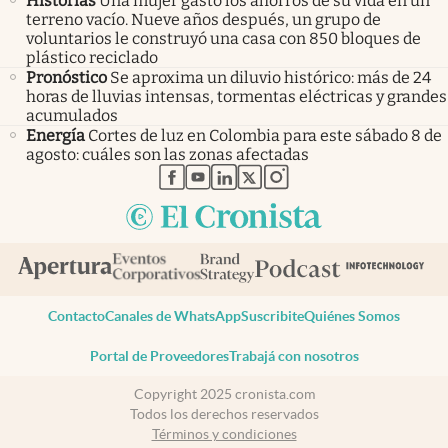
Historias
Una mujer gastó los ahorros de su vida en un
terreno vacío. Nueve años después, un grupo de
voluntarios le construyó una casa con 850 bloques de
plástico reciclado
Pronóstico
Se aproxima un diluvio histórico: más de 24
horas de lluvias intensas, tormentas eléctricas y grandes
acumulados
Energía
Cortes de luz en Colombia para este sábado 8 de
agosto: cuáles son las zonas afectadas
abre en nueva pestaña
abre en nueva pestaña
abre en nueva pestaña
abre en nueva pestaña
abre en nueva pestaña
Contacto
Canales de WhatsApp
Suscribite
Quiénes Somos
Portal de Proveedores
Trabajá con nosotros
Copyright 2025 cronista.com
Todos los derechos reservados
Términos y condiciones