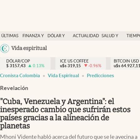
Finanzas y economía
ÚLTIMAS
FINANZA Y
DÓLAR Y
ACTUALIDAD
SALUD Y
TIEMP
Salud y nutrición
NOTICIAS
ECONOMÍA
MERCADOS
NUTRICIÓN
LIBRE
Argentina
Vida espiritual
Vida espiritual
España
Actualidad
DÓLAR/COP
ICE US COFFEE
BITCOIN USD
$
3157,43
0.13
%
u$s
319,15
-0.96
%
u$s
México
64.927,1
Tiempo libre
Cronista Colombia
Vida Espiritual
Predicciones
USA
Dólar y mercados
Colombia
Revelación
Uruguay
Curiosidades
"Cuba, Venezuela y Argentina": el
inesperado cambio que sufrirán estos
Colombia
países gracias a la alineación de
planetas
Mhoni Vidente habló acerca del futuro que se le avecina a