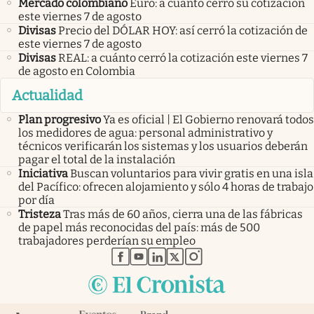
Mercado colombiano
Euro: a cuánto cerró su cotización
este viernes 7 de agosto
Divisas
Precio del DÓLAR HOY: así cerró la cotización de
este viernes 7 de agosto
Divisas
REAL: a cuánto cerró la cotización este viernes 7
de agosto en Colombia
Actualidad
Plan progresivo
Ya es oficial | El Gobierno renovará todos
los medidores de agua: personal administrativo y
técnicos verificarán los sistemas y los usuarios deberán
pagar el total de la instalación
Iniciativa
Buscan voluntarios para vivir gratis en una isla
del Pacífico: ofrecen alojamiento y sólo 4 horas de trabajo
por día
Tristeza
Tras más de 60 años, cierra una de las fábricas
de papel más reconocidas del país: más de 500
trabajadores perderían su empleo
abre en nueva pestaña
abre en nueva pestaña
abre en nueva pestaña
abre en nueva pestaña
abre en nueva pestaña