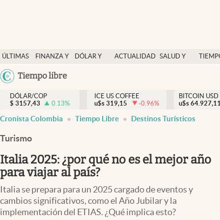
Finanzas y economía
ÚLTIMAS
FINANZA Y
DÓLAR Y
ACTUALIDAD
SALUD Y
TIEMP
Salud y nutrición
NOTICIAS
ECONOMÍA
MERCADOS
NUTRICIÓN
LIBRE
Argentina
Tiempo libre
Vida espiritual
España
Actualidad
DÓLAR/COP
ICE US COFFEE
BITCOIN USD
$
3157,43
0.13
%
u$s
319,15
-0.96
%
u$s
México
64.927,1
Tiempo libre
Cronista Colombia
Tiempo Libre
Destinos Turísticos
USA
Dólar y mercados
Colombia
Turismo
Uruguay
Curiosidades
Italia 2025: ¿por qué no es el mejor año
para viajar al país?
Colombia
Italia se prepara para un 2025 cargado de eventos y
cambios significativos, como el Año Jubilar y la
implementación del ETIAS. ¿Qué implica esto?