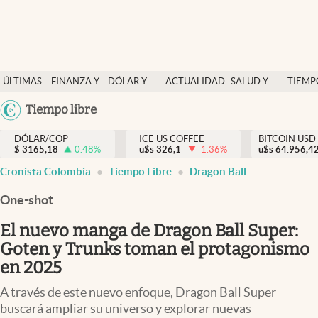
Finanzas y economía
ÚLTIMAS
FINANZA Y
DÓLAR Y
ACTUALIDAD
SALUD Y
TIEMP
Salud y nutrición
NOTICIAS
ECONOMÍA
MERCADOS
NUTRICIÓN
LIBRE
Argentina
Tiempo libre
Vida espiritual
España
Actualidad
DÓLAR/COP
ICE US COFFEE
BITCOIN USD
$
3165,18
0.48
%
u$s
326,1
-1.36
%
u$s
México
64.956,4
Tiempo libre
Cronista Colombia
Tiempo Libre
Dragon Ball
USA
Dólar y mercados
Colombia
One-shot
Uruguay
Curiosidades
El nuevo manga de Dragon Ball Super:
Goten y Trunks toman el protagonismo
Colombia
en 2025
A través de este nuevo enfoque, Dragon Ball Super
buscará ampliar su universo y explorar nuevas