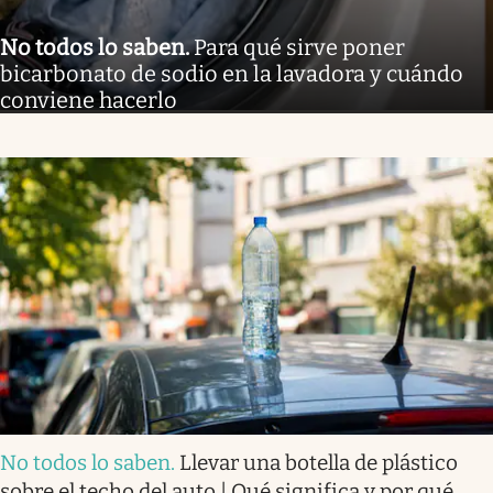
No todos lo saben
.
Para qué sirve poner
bicarbonato de sodio en la lavadora y cuándo
conviene hacerlo
No todos lo saben
.
Llevar una botella de plástico
sobre el techo del auto | Qué significa y por qué