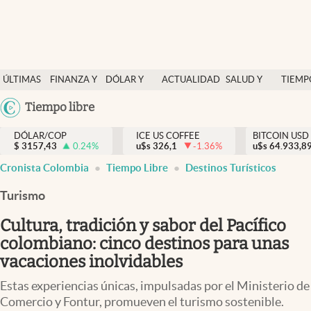
Finanzas y economía
ÚLTIMAS
FINANZA Y
DÓLAR Y
ACTUALIDAD
SALUD Y
TIEMP
Salud y nutrición
NOTICIAS
ECONOMÍA
MERCADOS
NUTRICIÓN
LIBRE
Argentina
Tiempo libre
Vida espiritual
España
Actualidad
DÓLAR/COP
ICE US COFFEE
BITCOIN USD
$
3157,43
0.24
%
u$s
326,1
-1.36
%
u$s
México
64.933,8
Tiempo libre
Cronista Colombia
Tiempo Libre
Destinos Turísticos
USA
Dólar y mercados
Colombia
Turismo
Uruguay
Curiosidades
Cultura, tradición y sabor del Pacífico
colombiano: cinco destinos para unas
Colombia
vacaciones inolvidables
Estas experiencias únicas, impulsadas por el Ministerio de
Comercio y Fontur, promueven el turismo sostenible.