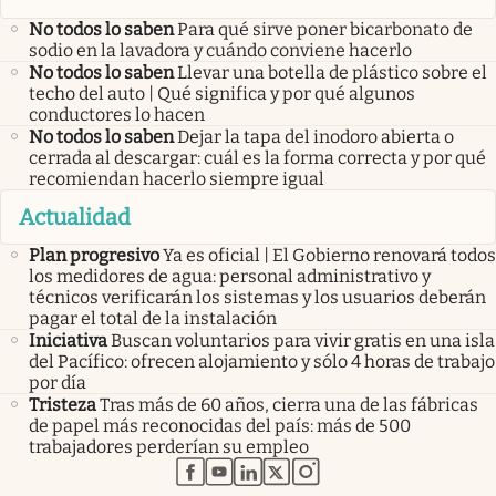
No todos lo saben
Para qué sirve poner bicarbonato de
sodio en la lavadora y cuándo conviene hacerlo
No todos lo saben
Llevar una botella de plástico sobre el
techo del auto | Qué significa y por qué algunos
conductores lo hacen
No todos lo saben
Dejar la tapa del inodoro abierta o
cerrada al descargar: cuál es la forma correcta y por qué
recomiendan hacerlo siempre igual
Actualidad
Plan progresivo
Ya es oficial | El Gobierno renovará todos
los medidores de agua: personal administrativo y
técnicos verificarán los sistemas y los usuarios deberán
pagar el total de la instalación
Iniciativa
Buscan voluntarios para vivir gratis en una isla
del Pacífico: ofrecen alojamiento y sólo 4 horas de trabajo
por día
Tristeza
Tras más de 60 años, cierra una de las fábricas
de papel más reconocidas del país: más de 500
trabajadores perderían su empleo
abre en nueva pestaña
abre en nueva pestaña
abre en nueva pestaña
abre en nueva pestaña
abre en nueva pestaña