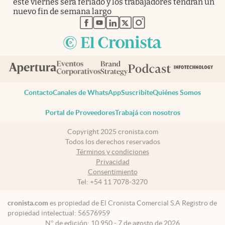
este viernes será feriado y los trabajadores tendrán un
nuevo fin de semana largo
abre en nueva pestaña
abre en nueva pestaña
abre en nueva pestaña
abre en nueva pestaña
abre en nueva pestaña
Contacto
Canales de WhatsApp
Suscribite
Quiénes Somos
Portal de Proveedores
Trabajá con nosotros
Copyright 2025 cronista.com
Todos los derechos reservados
Términos y condiciones
Privacidad
Consentimiento
Tel:
+54 11 7078-3270
cronista.com
es propiedad de El Cronista Comercial S.A Registro de
propiedad intelectual: 56576959
N° de edición: 10.950 - 7 de agosto de 2026