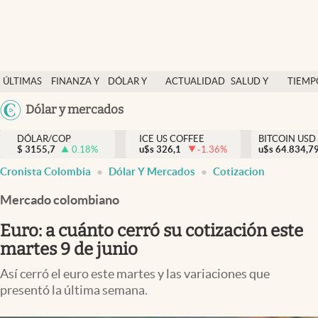
Finanzas y economía
ÚLTIMAS
FINANZA Y
DÓLAR Y
ACTUALIDAD
SALUD Y
TIEMP
Salud y nutrición
NOTICIAS
ECONOMÍA
MERCADOS
NUTRICIÓN
LIBRE
Argentina
Dólar y mercados
Vida espiritual
España
Actualidad
DÓLAR/COP
ICE US COFFEE
BITCOIN USD
$
3155,7
0.18
%
u$s
326,1
-1.36
%
u$s
México
64.834,7
Tiempo libre
Cronista Colombia
Dólar Y Mercados
Cotizacion
USA
Dólar y mercados
Colombia
Mercado colombiano
Uruguay
Curiosidades
Euro: a cuánto cerró su cotización este
martes 9 de junio
Colombia
Así cerró el euro este martes y las variaciones que
presentó la última semana.