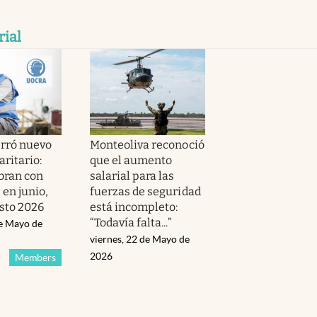
rial
rró nuevo
Monteoliva reconoció
ritario:
que el aumento
bran con
salarial para las
en junio,
fuerzas de seguridad
osto 2026
está incompleto:
“Todavía falta...”
de Mayo de
viernes, 22 de Mayo de
2026
Members