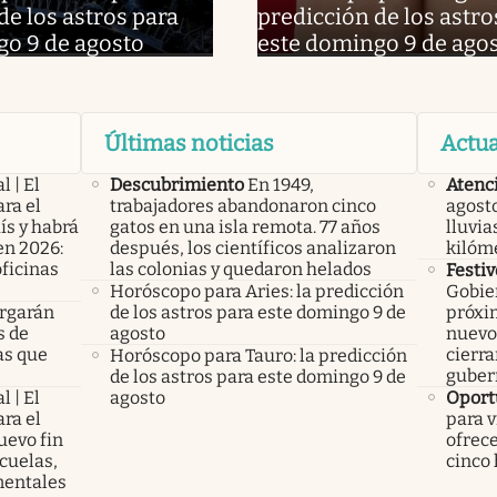
de los astros para
predicción de los astro
go 9 de agosto
este domingo 9 de ago
Últimas noticias
Actua
l | El
Descubrimiento
En 1949,
Atenc
ra el
trabajadores abandonaron cinco
agosto
ís y habrá
gatos en una isla remota. 77 años
lluvia
en 2026:
después, los científicos analizaron
kilóm
oficinas
las colonias y quedaron helados
Festiv
Horóscopo para Aries: la predicción
Gobier
rgarán
de los astros para este domingo 9 de
próxim
s de
agosto
nuevo 
as que
cierra
Horóscopo para Tauro: la predicción
guber
de los astros para este domingo 9 de
l | El
agosto
Oport
ra el
para v
uevo fin
ofrece
cuelas,
cinco 
mentales