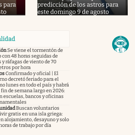
s para
predicción de los astros para
sto
este domingo 9 de agosto
lidad
ión
Se viene el tormentón de
 con 48 horas seguidas de
s y ráfagas de viento de 70
etros por hora
os
Confirmado y oficial | El
no decretó feriado para el
o lunes en todo el país y habrá
fin de semana largo en 2026:
n escuelas, bancos y oficinas
namentales
unidad
Buscan voluntarios
ivir gratis en una isla griega:
n alojamiento, desayuno y solo
horas de trabajo por día