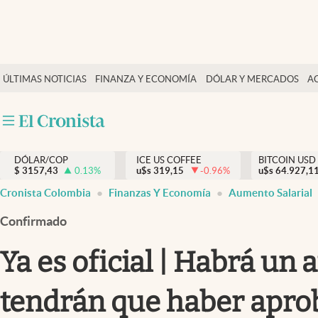
Finanzas y economía
ÚLTIMAS NOTICIAS
FINANZA Y ECONOMÍA
DÓLAR Y MERCADOS
A
Salud y nutrición
Vida espiritual
Actualidad
DÓLAR/COP
ICE US COFFEE
BITCOIN USD
Tiempo libre
$
3157,43
0.13
%
u$s
319,15
-0.96
%
u$s
64.927,1
Dólar y mercados
Cronista Colombia
Finanzas Y Economía
Aumento Salarial
Curiosidades
Confirmado
Ya es oficial | Habrá un
tendrán que haber apr