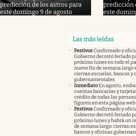
predicción de los astros para
predicción 
este domingo 9 de agosto
este domin
Las más leídas
Festivos
Confirmado y oficia
Gobierno decretó feriado pa
próximo lunes en todo el pa
nuevo fin de semana largo 
cierran escuelas, bancos y 
gubernamentales
Inmediato
En agosto, emba
cuentas bancarias y tarjeta
crédito de todas las person
figuren en esta página web
Festivos
Confirmado y oficia
Gobierno decretó feriado pa
próximo lunes y habrá un n
de semana largo: cierran es
bancos y oficinas guberna